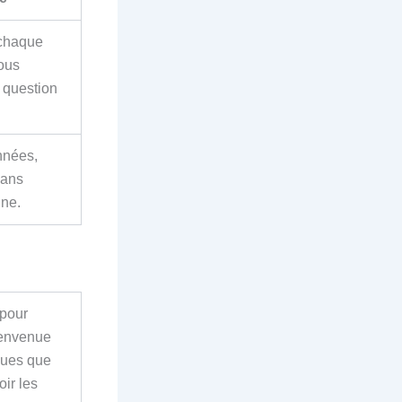
chaque
ous
 question
nnées,
dans
nne.
 pour
ienvenue
ques que
oir les