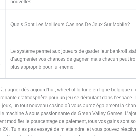
nouvelles.
Quels Sont Les Meilleurs Casinos De Jeux Sur Mobile?
Le système permet aux joueurs de garder leur bankroll stab
d’augmenter vos chances de gagner, mais chacun peut tro
t
plus approprié pour lui-même.
gagner dès aujourd’hui, wheel of fortune en ligne belgique il 
prenante d’atmosphère pour un jeu se déroulant dans l’espace. 
 jeux, un tout nouveau casino où vous aurez également la chan
le machine à sous passionnante de Green Valley Games. L’ajou
nt modifier le pourcentage de paiement, tous vos gains sont s
ur 2X. Tu n’as pas essayé de m’atteindre, et vous pouvez réactiv