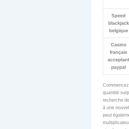
Speed
blackjack
belgique
Casino
français
acceptan
paypal
Commencez à 
quantité sur
recherche de
à une nouvel
peut égaleme
multiplicate