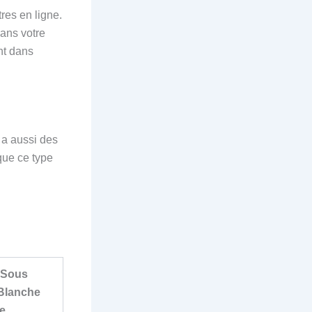
tres en ligne.
ans votre
nt dans
y a aussi des
 que ce type
 Sous
Blanche
e