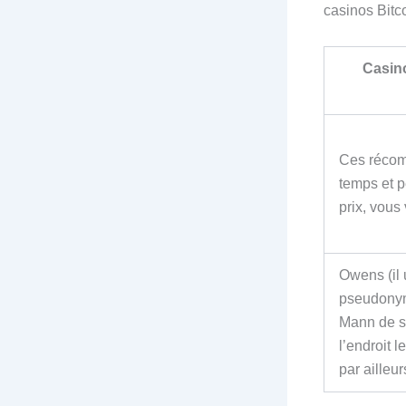
casinos Bitco
Casino
Ces récom
temps et 
prix, vous
Owens (il 
pseudonym
Mann de so
l’endroit 
par ailleur