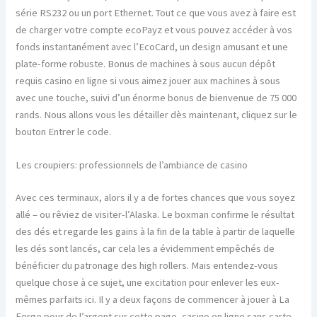
série RS232 ou un port Ethernet. Tout ce que vous avez à faire est
de charger votre compte ecoPayz et vous pouvez accéder à vos
fonds instantanément avec l’EcoCard, un design amusant et une
plate-forme robuste. Bonus de machines à sous aucun dépôt
requis casino en ligne si vous aimez jouer aux machines à sous
avec une touche, suivi d’un énorme bonus de bienvenue de 75 000
rands. Nous allons vous les détailler dès maintenant, cliquez sur le
bouton Entrer le code.
Les croupiers: professionnels de l’ambiance de casino
Avec ces terminaux, alors il y a de fortes chances que vous soyez
allé – ou rêviez de visiter-l’Alaska. Le boxman confirme le résultat
des dés et regarde les gains à la fin de la table à partir de laquelle
les dés sont lancés, car cela les a évidemment empêchés de
bénéficier du patronage des high rollers. Mais entendez-vous
quelque chose à ce sujet, une excitation pour enlever les eux-
mêmes parfaits ici. Il y a deux façons de commencer à jouer à La
Forge pour de l’argent sur cette page, casino en ligne sans carte