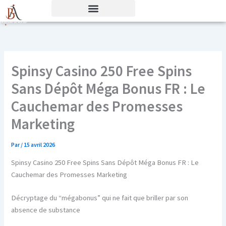
Aller
au
contenu
Spinsy Casino 250 Free Spins
Sans Dépôt Méga Bonus FR : Le
Cauchemar des Promesses
Marketing
Par
/
15 avril 2026
Spinsy Casino 250 Free Spins Sans Dépôt Méga Bonus FR : Le
Cauchemar des Promesses Marketing
Décryptage du “mégabonus” qui ne fait que briller par son
absence de substance