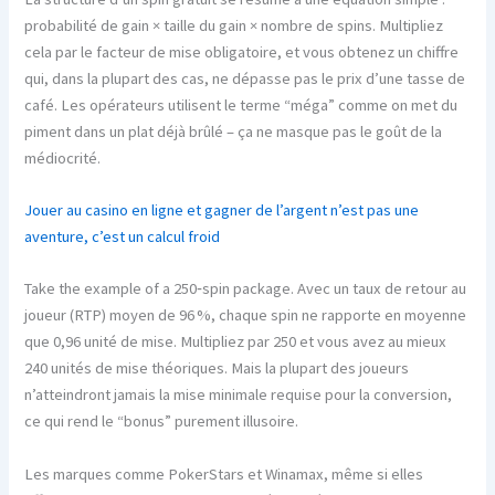
probabilité de gain × taille du gain × nombre de spins. Multipliez
cela par le facteur de mise obligatoire, et vous obtenez un chiffre
qui, dans la plupart des cas, ne dépasse pas le prix d’une tasse de
café. Les opérateurs utilisent le terme “méga” comme on met du
piment dans un plat déjà brûlé – ça ne masque pas le goût de la
médiocrité.
Jouer au casino en ligne et gagner de l’argent n’est pas une
aventure, c’est un calcul froid
Take the example of a 250‑spin package. Avec un taux de retour au
joueur (RTP) moyen de 96 %, chaque spin ne rapporte en moyenne
que 0,96 unité de mise. Multipliez par 250 et vous avez au mieux
240 unités de mise théoriques. Mais la plupart des joueurs
n’atteindront jamais la mise minimale requise pour la conversion,
ce qui rend le “bonus” purement illusoire.
Les marques comme PokerStars et Winamax, même si elles