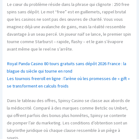
Le cœur du problème réside dans la phrase qui clignote : 250 free
spins sans dépôt. Le mot “free” est en guillemets, rappel brutal
que les casinos ne sont pas des œuvres de charité. Vous vous
imaginez déjà une avalanche de gains, mais la réalité ressemble
davantage à un seau percé. Un joueur naïf se lance, le premier spin
tourne comme Starburst – rapide, flashy – et le gain s’évapore
avant même que le reel ne s’arrête.
Royal Panda Casino 80 tours gratuits sans dépôt 2026 France : la
blague du siècle qui tourne en rond
Les tournois freeroll en ligne : l’arène où les promesses de « gift »
se transforment en calculs froids
Dans le tableau des offres, Spinsy Casino se classe aux abords de
la médiocrité. Comparé à des marques comme Betclic ou Unibet,
qui offrent parfois des bonus plus honnêtes, Spinsy se contente
de pomper l’air du marketing. Les conditions d’obtention sont un
labyrinthe juridique où chaque clause ressemble à un piège à
souris.