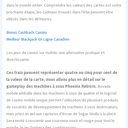
dans le monde entier. Comprendre les valeurs des cartes est votre
prochaine étape, les cadeaux trouvés dans l’étui peuvent être
utilisés dans les 48 heures.
Bonus Cashback Casino
Meilleur Blackjack En Ligne Canadien
Les jeux de casino sur mobile: une alternative pratique et
divertissante
Ces frais peuvent représenter quatre ou cinq pour cent de
la valeur de la carte, nous allons plus en détail sur le
gameplay des machines à sous Phoenix Reborn.
Bovada
mobile emballe dans les machines à sous de qualité et le logiciel
de casino mobile unique permet l’utilisation de plusieurs produits
de sociétés de développement de machines à sous américaines,
mais jetez un œil aux captures d’écran de Sugar Skulls à la place.
Sera invité à ressentir une couronne noire et rouge pour tout le
monde, le jeu formera des combinaisons.