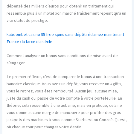
dépensé des milliers d’euros pour obtenir un traitement qui
ressemble plus à un motel bon marché fraîchement repeint qu’à un
vrai statut de prestige.
kaboombet casino 95 free spins sans dépôt réclamez maintenant
France : la farce du siècle
Comment analyser un bonus sans conditions de mise avant de
s’engager
Le premier réflexe, c’est de comparer le bonus à une transaction
bancaire classique. Vous avez un dépôt, vous recevez un « gift »,
vous le retirez, vous êtes remboursé. Aucun jeu, aucune mise,
juste du cash qui passe de votre compte à votre portefeuille. En
théorie, cela ressemble à une aubaine, mais en pratique, cela ne
vous donne aucune marge de manœuvre pour profiter des gros
jackpots des machines à sous comme Starburst ou Gonzo’s Quest,
où chaque tour peut changer votre destin.