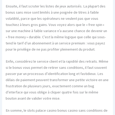
Ensuite, il faut scruter les listes de jeux autorisés. La plupart des
bonus sans mise sont limités à une poignée de titres à faible
volatilité, parce que les opérateurs ne veulent pas que vous
touchiez à leurs gros gains. Vous voyez alors que le « free spin »
sur une machine à faible variance n’a aucune chance de devenir un
« free money » durable. C’est la même logique que celle qui sous-
tend le tarif d’un abonnement à un service premium : vous payez
pour le privilège de ne pas profiter pleinement du produit.
Enfin, considérez le service client et la rapidité des retraits. Même
si le bonus vous permet de retirer sans conditions, il faut souvent
passer par un processus d’identification long et fastidieux. Les
délais de paiement peuvent transformer une petite victoire en une
frustration de plusieurs jours, exactement comme un bug
d’interface qui vous oblige à cliquer quatre fois sur le même
bouton avant de valider votre mise.
En somme, le slots palace casino bonus casino sans conditions de