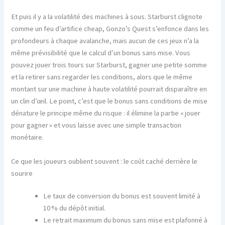
Et puis il y a la volatilité des machines à sous. Starburst clignote
comme un feu d’artifice cheap, Gonzo’s Quest s’enfonce dans les
profondeurs à chaque avalanche, mais aucun de ces jeux n’a la
même prévisibilité que le calcul d’un bonus sans mise. Vous
pouvez jouer trois tours sur Starburst, gagner une petite somme
et la retirer sans regarder les conditions, alors que le même
montant sur une machine à haute volatilité pourrait disparaître en
un clin d’œil. Le point, c’est que le bonus sans conditions de mise
dénature le principe même du risque : il élimine la partie « jouer
pour gagner » et vous laisse avec une simple transaction
monétaire.
Ce que les joueurs oublient souvent : le coût caché derrière le
sourire
Le taux de conversion du bonus est souvent limité à
10 % du dépôt initial.
Le retrait maximum du bonus sans mise est plafonné à