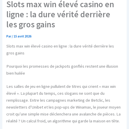
Slots max win élevé casino en
ligne : la dure vérité derrière
les gros gains
Par
/
15 avril 2026
Slots max win élevé casino en ligne : la dure vérité derrière les
gros gains
Pourquoi les promesses de jackpots gonflés restent une illusion
bien huilée
Les salles de jeu en ligne pullulent de titres qui crient « max win
élevé ». La plupart du temps, ces slogans ne sont que du
remplissage. Entre les campagnes marketing de Betclic, les
newsletters d’Unibet et les pop‑ups de Winamax, le joueur moyen
croit qu’une simple mise déclenchera une avalanche de pièces. La
réalité ? Un calcul froid, un algorithme qui garde la maison en tête.