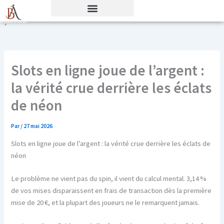
Aller
au
contenu
Slots en ligne joue de l’argent :
la vérité crue derrière les éclats
de néon
Par
/
27 mai 2026
Slots en ligne joue de l’argent : la vérité crue derrière les éclats de
néon
Le problème ne vient pas du spin, il vient du calcul mental. 3,14 %
de vos mises disparaissent en frais de transaction dès la première
mise de 20 €, et la plupart des joueurs ne le remarquent jamais.