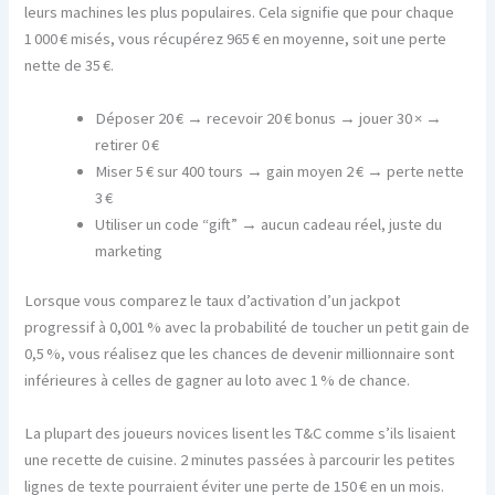
leurs machines les plus populaires. Cela signifie que pour chaque
1 000 € misés, vous récupérez 965 € en moyenne, soit une perte
nette de 35 €.
Déposer 20 € → recevoir 20 € bonus → jouer 30 × →
retirer 0 €
Miser 5 € sur 400 tours → gain moyen 2 € → perte nette
3 €
Utiliser un code “gift” → aucun cadeau réel, juste du
marketing
Lorsque vous comparez le taux d’activation d’un jackpot
progressif à 0,001 % avec la probabilité de toucher un petit gain de
0,5 %, vous réalisez que les chances de devenir millionnaire sont
inférieures à celles de gagner au loto avec 1 % de chance.
La plupart des joueurs novices lisent les T&C comme s’ils lisaient
une recette de cuisine. 2 minutes passées à parcourir les petites
lignes de texte pourraient éviter une perte de 150 € en un mois.