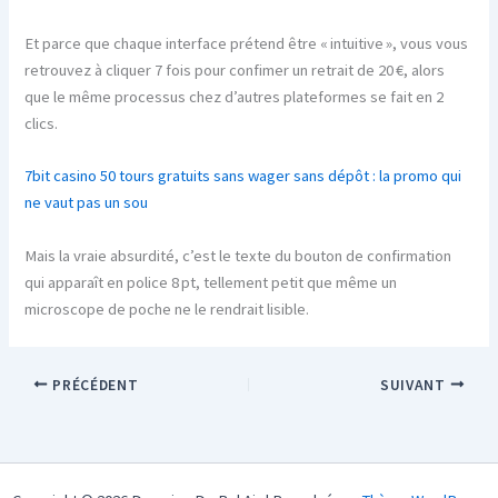
Et parce que chaque interface prétend être « intuitive », vous vous
retrouvez à cliquer 7 fois pour confimer un retrait de 20 €, alors
que le même processus chez d’autres plateformes se fait en 2
clics.
7bit casino 50 tours gratuits sans wager sans dépôt : la promo qui
ne vaut pas un sou
Mais la vraie absurdité, c’est le texte du bouton de confirmation
qui apparaît en police 8 pt, tellement petit que même un
microscope de poche ne le rendrait lisible.
PRÉCÉDENT
SUIVANT