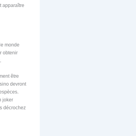
t apparaître
 le monde
r obtenir
.
ment être
asino devront
 espèces.
n joker
us décrochez