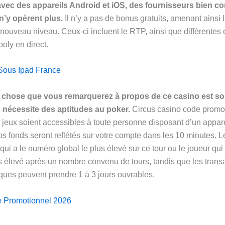
avec des appareils Android et iOS, des fournisseurs bien co
n’y opèrent plus.
Il n’y a pas de bonus gratuits, amenant ainsi l
 nouveau niveau. Ceux-ci incluent le RTP, ainsi que différentes 
oly en direct.
Sous Ipad France
 chose que vous remarquerez à propos de ce casino est s
s nécessite des aptitudes au poker.
Circus casino code prom
 jeux soient accessibles à toute personne disposant d’un appar
os fonds seront reflétés sur votre compte dans les 10 minutes. 
 qui a le numéro global le plus élevé sur ce tour ou le joueur qu
us élevé après un nombre convenu de tours, tandis que les trans
ques peuvent prendre 1 à 3 jours ouvrables.
 Promotionnel 2026