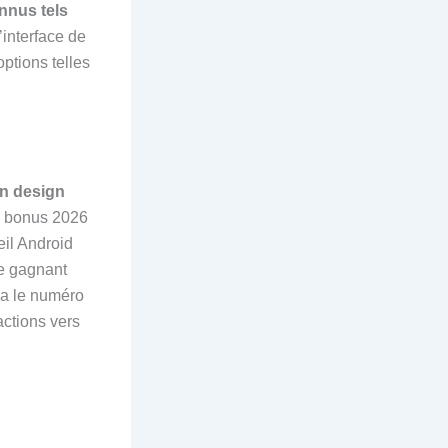
nnus tels
’interface de
options telles
on design
o bonus 2026
eil Android
Le gagnant
i a le numéro
actions vers