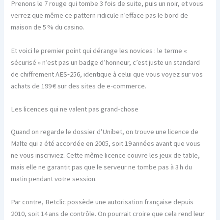
Prenons le 7 rouge qui tombe 3 fois de suite, puis un noir, et vous
verrez que même ce pattern ridicule n’efface pas le bord de
maison de 5 % du casino.
Et voici le premier point qui dérange les novices : le terme «
sécurisé » n’est pas un badge d’honneur, c’est juste un standard
de chiffrement AES‑256, identique à celui que vous voyez sur vos
achats de 199 € sur des sites de e‑commerce.
Les licences qui ne valent pas grand-chose
Quand on regarde le dossier d’Unibet, on trouve une licence de
Malte qui a été accordée en 2005, soit 19 années avant que vous
ne vous inscriviez. Cette même licence couvre les jeux de table,
mais elle ne garantit pas que le serveur ne tombe pas à 3 h du
matin pendant votre session.
Par contre, Betclic possède une autorisation française depuis
2010, soit 14 ans de contrôle. On pourrait croire que cela rend leur