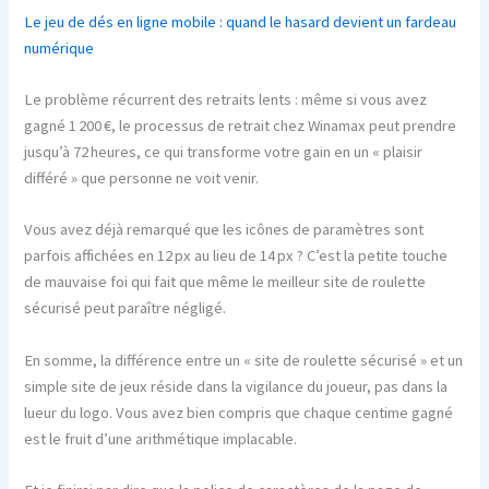
Le jeu de dés en ligne mobile : quand le hasard devient un fardeau
numérique
Le problème récurrent des retraits lents : même si vous avez
gagné 1 200 €, le processus de retrait chez Winamax peut prendre
jusqu’à 72 heures, ce qui transforme votre gain en un « plaisir
différé » que personne ne voit venir.
Vous avez déjà remarqué que les icônes de paramètres sont
parfois affichées en 12 px au lieu de 14 px ? C’est la petite touche
de mauvaise foi qui fait que même le meilleur site de roulette
sécurisé peut paraître négligé.
En somme, la différence entre un « site de roulette sécurisé » et un
simple site de jeux réside dans la vigilance du joueur, pas dans la
lueur du logo. Vous avez bien compris que chaque centime gagné
est le fruit d’une arithmétique implacable.