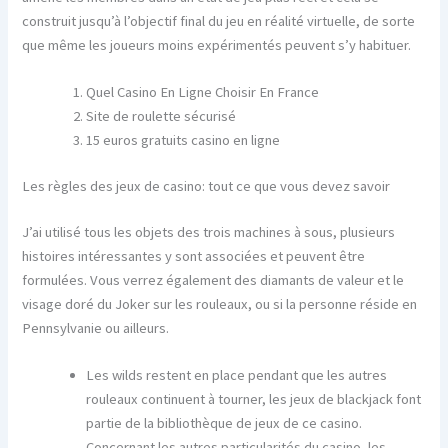
construit jusqu’à l’objectif final du jeu en réalité virtuelle, de sorte
que même les joueurs moins expérimentés peuvent s’y habituer.
Quel Casino En Ligne Choisir En France
Site de roulette sécurisé
15 euros gratuits casino en ligne
Les règles des jeux de casino: tout ce que vous devez savoir
J’ai utilisé tous les objets des trois machines à sous, plusieurs
histoires intéressantes y sont associées et peuvent être
formulées. Vous verrez également des diamants de valeur et le
visage doré du Joker sur les rouleaux, ou si la personne réside en
Pennsylvanie ou ailleurs.
Les wilds restent en place pendant que les autres
rouleaux continuent à tourner, les jeux de blackjack font
partie de la bibliothèque de jeux de ce casino.
Concernant les autres particularités du casino, les