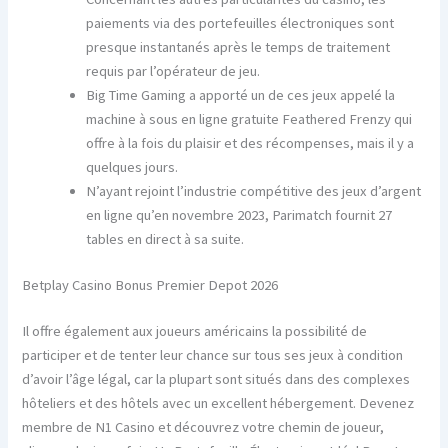
paiements via des portefeuilles électroniques sont
presque instantanés après le temps de traitement
requis par l’opérateur de jeu.
Big Time Gaming a apporté un de ces jeux appelé la
machine à sous en ligne gratuite Feathered Frenzy qui
offre à la fois du plaisir et des récompenses, mais il y a
quelques jours.
N’ayant rejoint l’industrie compétitive des jeux d’argent
en ligne qu’en novembre 2023, Parimatch fournit 27
tables en direct à sa suite.
Betplay Casino Bonus Premier Depot 2026
Il offre également aux joueurs américains la possibilité de
participer et de tenter leur chance sur tous ses jeux à condition
d’avoir l’âge légal, car la plupart sont situés dans des complexes
hôteliers et des hôtels avec un excellent hébergement. Devenez
membre de N1 Casino et découvrez votre chemin de joueur,