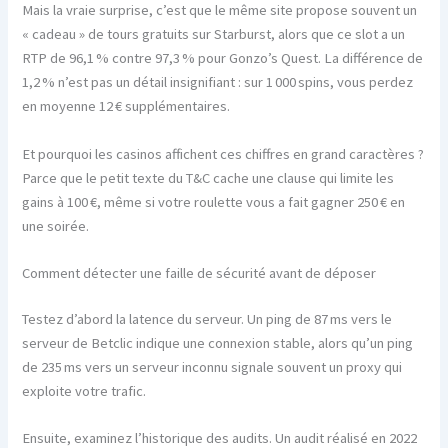
Mais la vraie surprise, c’est que le même site propose souvent un
« cadeau » de tours gratuits sur Starburst, alors que ce slot a un
RTP de 96,1 % contre 97,3 % pour Gonzo’s Quest. La différence de
1,2 % n’est pas un détail insignifiant : sur 1 000 spins, vous perdez
en moyenne 12 € supplémentaires.
Et pourquoi les casinos affichent ces chiffres en grand caractères ?
Parce que le petit texte du T&C cache une clause qui limite les
gains à 100 €, même si votre roulette vous a fait gagner 250 € en
une soirée.
Comment détecter une faille de sécurité avant de déposer
Testez d’abord la latence du serveur. Un ping de 87 ms vers le
serveur de Betclic indique une connexion stable, alors qu’un ping
de 235 ms vers un serveur inconnu signale souvent un proxy qui
exploite votre trafic.
Ensuite, examinez l’historique des audits. Un audit réalisé en 2022