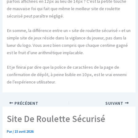
parfois affichées en 12 px au lieu de 14 px ? C’est la petite touche
de mauvaise foi qui fait que même le meilleur site de roulette
sécurisé peut paraître négligé.
En somme, la différence entre un « site de roulette sécurisé » et un
simple site de jeux réside dans la vigilance du joueur, pas dans la
lueur du logo. Vous avez bien compris que chaque centime gagné
est le fruit d’une arithmétique implacable.
Et je finirai par dire que la police de caractères de la page de
confirmation de dépôt, à peine lisible en 10 px, est le vrai ennemi
de l’expérience utilisateur.
PRÉCÉDENT
SUIVANT
Site De Roulette Sécurisé
Par
/
15 avril 2026