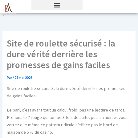
Aller
au
contenu
Site de roulette sécurisé : la
dure vérité derrière les
promesses de gains faciles
Par
/
27 mai 2026
Site de roulette sécurisé : la dure vérité derrière les promesses
de gains faciles
Le pari, c’est avant tout un calcul froid, pas une lecture de tarot.
Prenons le 7 rouge qui tombe 3 fois de suite, puis un noir, et vous
verrez que même ce pattern ridicule n’efface pas le bord de
maison de 5 % du casino.