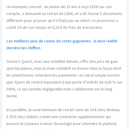
Un exemple concret : un joueur de 32 ans a reçu 150 € sur son
compte, a demandé un retrait de 100 €, et a dû fournir 5 documents
différents pour prouver qu’il n’était pas un robot. Le processus a
coûté 3 h de son temps et 0,15 € de frais de transaction.
Les meilleurs jeux de casino de cotes gagnantes : la dure réalité
derrière les chiffres
Gonzo’s Quest, avec une volatilité élevée, offre des pics de gain
spectaculaires, mais la vraie volatilité se trouve dans la façon dont
les plateformes retardent les paiements. Un calcul simple montre
que 3 jours de retard équivalent à une perte d’intérêt de 0,05 % sur
500 €, ce qui semble négligeable mais s’additionne sur le long
terme.
En parallèle, le seuil minimum de retrait varie de 10 € chez Betway
à 25 € chez Unibet, créant une contrainte supplémentaire qui
pousse les joueurs à miser davantage pour atteindre le plafond,