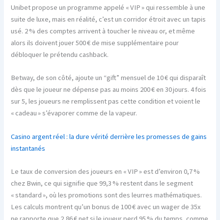
Unibet propose un programme appelé « VIP » qui ressemble à une
suite de luxe, mais en réalité, c’est un corridor étroit avec un tapis
usé. 2 % des comptes arrivent à toucher le niveau or, et même
alors ils doivent jouer 500 € de mise supplémentaire pour
débloquer le prétendu cashback.
Betway, de son côté, ajoute un “gift” mensuel de 10 € qui disparaît
dès que le joueur ne dépense pas au moins 200 € en 30 jours. 4 fois
sur 5, les joueurs ne remplissent pas cette condition et voient le
« cadeau » s’évaporer comme de la vapeur.
Casino argent réel : la dure vérité derrière les promesses de gains
instantanés
Le taux de conversion des joueurs en « VIP » est d’environ 0,7 %
chez Bwin, ce qui signifie que 99,3 % restent dans le segment
« standard », où les promotions sont des leurres mathématiques.
Les calculs montrent qu’un bonus de 100 € avec un wager de 35x
ne rapporte que 2,86 € net si le joueur perd 95 % du temps, comme