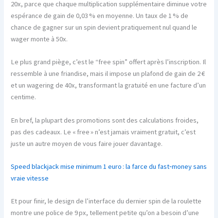
20x, parce que chaque multiplication supplémentaire diminue votre
espérance de gain de 0,03 % en moyenne. Un taux de 1 % de
chance de gagner sur un spin devient pratiquement nul quand le
wager monte à 50x.
Le plus grand piège, c’est le “free spin” offert après l’inscription. Il
ressemble à une friandise, mais il impose un plafond de gain de 2 €
et un wagering de 40x, transformant la gratuité en une facture d’un
centime.
En bref, la plupart des promotions sont des calculations froides,
pas des cadeaux. Le « free » n’est jamais vraiment gratuit, c’est
juste un autre moyen de vous faire jouer davantage.
Speed blackjack mise minimum 1 euro : la farce du fast‑money sans
vraie vitesse
Et pour finir, le design de l’interface du dernier spin de la roulette
montre une police de 9 px, tellement petite qu’on a besoin d’une