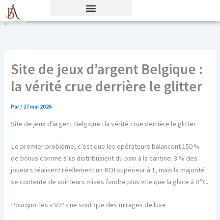
Aller
au
contenu
Site de jeux d’argent Belgique :
la vérité crue derrière le glitter
Par
/
27 mai 2026
Site de jeux d’argent Belgique : la vérité crue derrière le glitter
Le premier problème, c’est que les opérateurs balancent 150 %
de bonus comme s’ils distribuaient du pain à la cantine. 3 % des
joueurs réalisent réellement un ROI supérieur à 1, mais la majorité
se contente de voir leurs mises fondre plus vite que la glace à 0 °C.
Pourquoi les « VIP » ne sont que des mirages de luxe