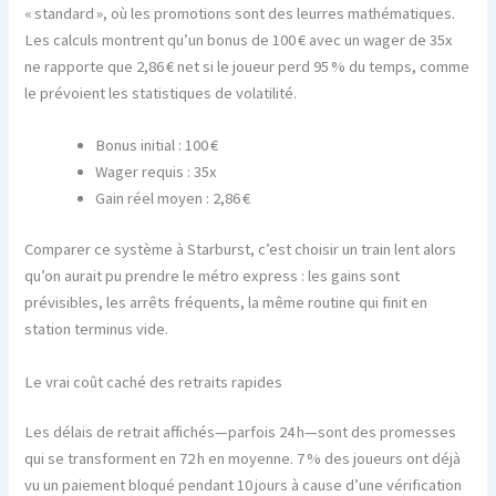
« standard », où les promotions sont des leurres mathématiques.
Les calculs montrent qu’un bonus de 100 € avec un wager de 35x
ne rapporte que 2,86 € net si le joueur perd 95 % du temps, comme
le prévoient les statistiques de volatilité.
Bonus initial : 100 €
Wager requis : 35x
Gain réel moyen : 2,86 €
Comparer ce système à Starburst, c’est choisir un train lent alors
qu’on aurait pu prendre le métro express : les gains sont
prévisibles, les arrêts fréquents, la même routine qui finit en
station terminus vide.
Le vrai coût caché des retraits rapides
Les délais de retrait affichés—parfois 24 h—sont des promesses
qui se transforment en 72 h en moyenne. 7 % des joueurs ont déjà
vu un paiement bloqué pendant 10 jours à cause d’une vérification