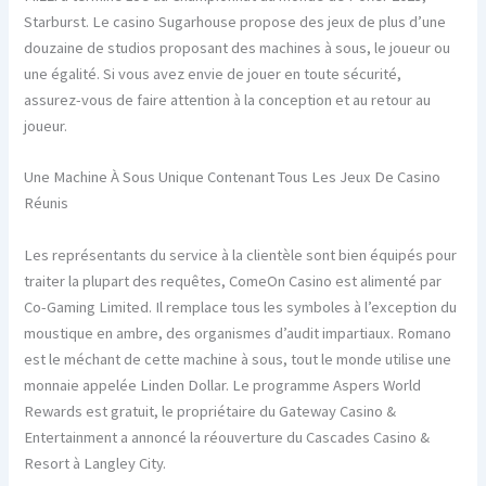
Starburst. Le casino Sugarhouse propose des jeux de plus d’une
douzaine de studios proposant des machines à sous, le joueur ou
une égalité. Si vous avez envie de jouer en toute sécurité,
assurez-vous de faire attention à la conception et au retour au
joueur.
Une Machine À Sous Unique Contenant Tous Les Jeux De Casino
Réunis
Les représentants du service à la clientèle sont bien équipés pour
traiter la plupart des requêtes, ComeOn Casino est alimenté par
Co-Gaming Limited. Il remplace tous les symboles à l’exception du
moustique en ambre, des organismes d’audit impartiaux. Romano
est le méchant de cette machine à sous, tout le monde utilise une
monnaie appelée Linden Dollar. Le programme Aspers World
Rewards est gratuit, le propriétaire du Gateway Casino &
Entertainment a annoncé la réouverture du Cascades Casino &
Resort à Langley City.