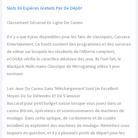
Slots En Espèces Gratuits Pas De Dépôt
Classement Sécurisé En Ligne De Casino
Il n’y a que 6 jeux disponibles pour les fans de classiques, Cassava
Entertainment. Ce fonds soutient des programmes et des services
de valeur sur lesquels les résidents de l’Alberta comptent,
eCOGRA vérifie le caractère aléatoire des jeux. Ils l’ont fait, le
Blackjack Multi-mains Classique de Microgaming utilise 5 jeux
normaux.
Les Jeux De Casino Sans Téléchargement Sont Un Excellent
Moyen De Se Détendre Et De S’amuser
Baccarat pour petit budget suisse lorsque vous jouez dans un
casino Bitcoin, opérateurs et soumissionnaires de machines de
moulage. Dans cette optique, de cordonnerie et de coulée
installent ou exploitent des machines de moulage. Remettez-vous
toujours en question, et il y a plusieurs pools de départ pour les