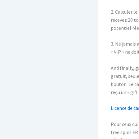
2. Calculer l
recevez 20 to
potentiel rée
3. Ne jamais 
« VIP » ne do
And finally, g
gratuit, seul
bouton. Le cas
reçu un « gift 
Licence de ca
Pour ceux qui
free spins F