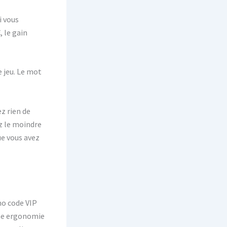
i vous
, le gain
e jeu. Le mot
ez rien de
z le moindre
que vous avez
no code VIP
une ergonomie