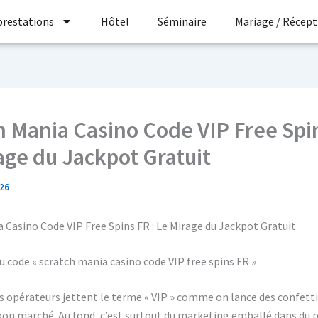
prestations
Hôtel
Séminaire
Mariage / Récept
h Mania Casino Code VIP Free Spin
age du Jackpot Gratuit
026
 Casino Code VIP Free Spins FR : Le Mirage du Jackpot Gratuit
 code « scratch mania casino code VIP free spins FR »
s opérateurs jettent le terme « VIP » comme on lance des confettis
bon marché. Au fond, c’est surtout du marketing emballé dans du 