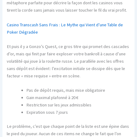
métaphore parfaite pour décrire la façon dont les casinos vous
tirent la corde sans jamais vous laisser toucher le fil du vrai profit.
Casino Transcash Sans Frais : Le Mythe qui Vient d’une Table de
Poker Dégradée
Et puis il y a Gonzo’s Quest, ce gros titre qui promet des cascades
d’or, mais qui finit par faire exploser votre bankroll à cause d’une
volatilité qui joue à la roulette russe. Le parallèle avec les offres
sans dépôt est évident : l’excitation initiale se dissipe dès que le
facteur « mise requise » entre en scène.
Pas de dépôt requis, mais mise obligatoire
Gain maximal plafonné à 20 €
Restriction sur les jeux admissibles
Expiration sous 7 jours
Le problème, c’est que chaque point de la liste est une épine dans
le pied du joueur. Aucun de ces items ne change le fait que l’on