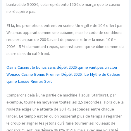
bankroll de 5 000 €, cela représente 150 € de marge que le casino
ne récupère pas.
Et là, les promotions entrent en scène. Un « gift » de 10 € offert par
Winamax apparaît comme une aubaine, mais le code de conditions
requiert un pari de 200 € avant de pouvoir retirer la mise. 10 € ÷
200 € = 5 % du montant requis, une ristourne qui se dilue comme du
sucre dans du café froid.
Osiris Casino : le bonus sans dépôt 2026 qui ne vaut pas un clou
Wonaco Casino Bonus Premier Dépôt 2026 : Le Mythe du Cadeau
qui ne Laisse Rien au Sort
Comparons cela à une partie de machine à sous. Starburst, par
exemple, tourne en moyenne toutes les 2,5 secondes, alors que la
roulette exige une attente de 30 à 45 secondes entre chaque
lancer. Le tempo est tel qu’on passerait plus de temps à regarder
le croupier aligner les jetons qu’à faire tourner les rouleaux de
Gonzo’s Quest, qui délivre 96,0% d’RTP mais avec une volatilité