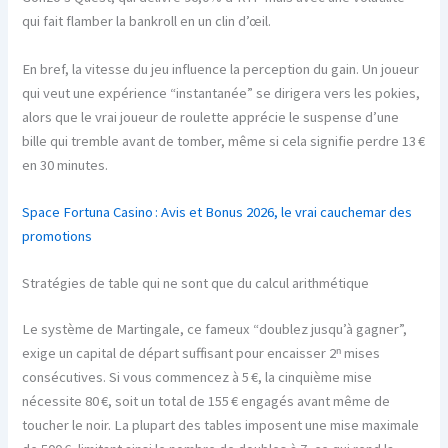
qui fait flamber la bankroll en un clin d’œil.
En bref, la vitesse du jeu influence la perception du gain. Un joueur
qui veut une expérience “instantanée” se dirigera vers les pokies,
alors que le vrai joueur de roulette apprécie le suspense d’une
bille qui tremble avant de tomber, même si cela signifie perdre 13 €
en 30 minutes.
Space Fortuna Casino : Avis et Bonus 2026, le vrai cauchemar des
promotions
Stratégies de table qui ne sont que du calcul arithmétique
Le système de Martingale, ce fameux “doublez jusqu’à gagner”,
exige un capital de départ suffisant pour encaisser 2ⁿ mises
consécutives. Si vous commencez à 5 €, la cinquième mise
nécessite 80 €, soit un total de 155 € engagés avant même de
toucher le noir. La plupart des tables imposent une mise maximale