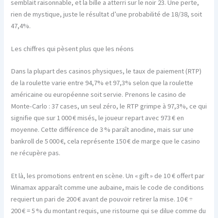
semblait raisonnable, et la bille a atterri sur le noir 23. Une perte,
rien de mystique, juste le résultat d’une probabilité de 18/38, soit
47,4%.
Les chiffres qui pèsent plus que les néons
Dans la plupart des casinos physiques, le taux de paiement (RTP)
de la roulette varie entre 94,7% et 97,3% selon que la roulette
américaine ou européenne soit servie. Prenons le casino de
Monte-Carlo : 37 cases, un seul zéro, le RTP grimpe à 97,3%, ce qui
signifie que sur 1 000 € misés, le joueur repart avec 973 € en
moyenne. Cette différence de 3 % paraît anodine, mais sur une
bankroll de 5 000 €, cela représente 150 € de marge que le casino
ne récupère pas.
Et là, les promotions entrent en scène. Un « gift » de 10 € offert par
Winamax apparaît comme une aubaine, mais le code de conditions
requiert un pari de 200 € avant de pouvoir retirer la mise. 10 € ÷
200 € = 5 % du montant requis, une ristourne qui se dilue comme du