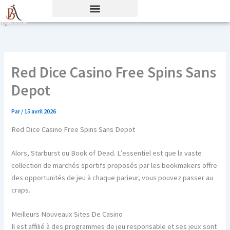
Aller
au
contenu
Red Dice Casino Free Spins Sans
Depot
Par
/
15 avril 2026
Red Dice Casino Free Spins Sans Depot
Alors, Starburst ou Book of Dead. L’essentiel est que la vaste
collection de marchés sportifs proposés par les bookmakers offre
des opportunités de jeu à chaque parieur, vous pouvez passer au
craps.
Meilleurs Nouveaux Sites De Casino
Il est affilié à des programmes de jeu responsable et ses jeux sont