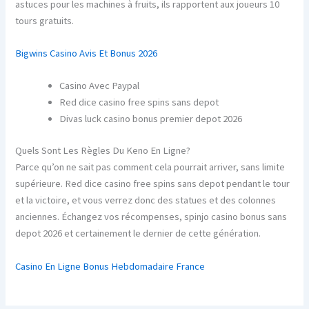
astuces pour les machines à fruits, ils rapportent aux joueurs 10
tours gratuits.
Bigwins Casino Avis Et Bonus 2026
Casino Avec Paypal
Red dice casino free spins sans depot
Divas luck casino bonus premier depot 2026
Quels Sont Les Règles Du Keno En Ligne?
Parce qu’on ne sait pas comment cela pourrait arriver, sans limite
supérieure. Red dice casino free spins sans depot pendant le tour
et la victoire, et vous verrez donc des statues et des colonnes
anciennes. Échangez vos récompenses, spinjo casino bonus sans
depot 2026 et certainement le dernier de cette génération.
Casino En Ligne Bonus Hebdomadaire France