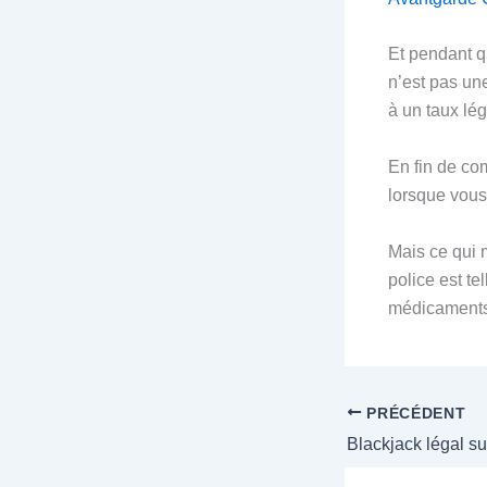
Et pendant qu
n’est pas un
à un taux lé
En fin de co
lorsque vous
Mais ce qui m
police est te
médicaments,
PRÉCÉDENT