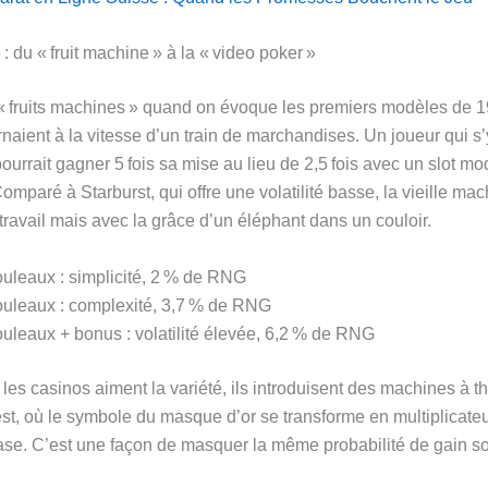
: du « fruit machine » à la « video poker »
« fruits machines » quand on évoque les premiers modèles de 19
rnaient à la vitesse d’un train de marchandises. Un joueur qui 
ourrait gagner 5 fois sa mise au lieu de 2,5 fois avec un slot m
omparé à Starburst, qui offre une volatilité basse, la vieille mach
travail mais avec la grâce d’un éléphant dans un couloir.
ouleaux : simplicité, 2 % de RNG
ouleaux : complexité, 3,7 % de RNG
ouleaux + bonus : volatilité élevée, 6,2 % de RNG
 les casinos aiment la variété, ils introduisent des machines à
t, où le symbole du masque d’or se transforme en multiplicateu
ase. C’est une façon de masquer la même probabilité de gain s