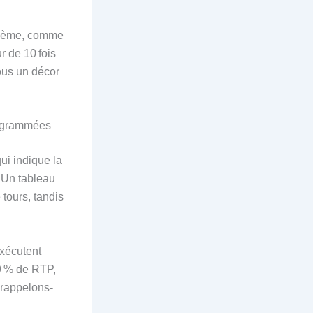
 thème, comme
r de 10 fois
ous un décor
rogrammées
i indique la
 Un tableau
tours, tandis
exécutent
99 % de RTP,
 rappelons-