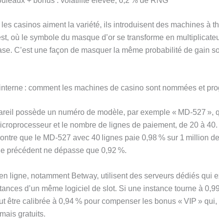
ouleaux + bonus : volatilité élevée, 6,2 % de RNG
 les casinos aiment la variété, ils introduisent des machines à
t, où le symbole du masque d’or se transforme en multiplicateu
ase. C’est une façon de masquer la même probabilité de gain s
 interne : comment les machines de casino sont nommées et p
eil possède un numéro de modèle, par exemple « MD-527 », qu
icroprocesseur et le nombre de lignes de paiement, de 20 à 40.
ontre que le MD-527 avec 40 lignes paie 0,98 % sur 1 million de 
le précédent ne dépasse que 0,92 %.
en ligne, notamment Betway, utilisent des serveurs dédiés qui 
stances d’un même logiciel de slot. Si une instance tourne à 0,
ut être calibrée à 0,94 % pour compenser les bonus « VIP » qui,
amais gratuits.