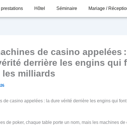
 prestations
Hôtel
Séminaire
Mariage / Réceptio
achines de casino appelées :
érité derrière les engins qui 
 les milliards
026
de casino appelées : la dure vérité derrière les engins qui font 
les de poker, chaque table porte un nom, mais les machines de