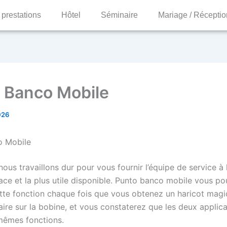
 prestations
Hôtel
Séminaire
Mariage / Réceptio
 Banco Mobile
026
o Mobile
 nous travaillons dur pour vous fournir l’équipe de service à l
cace et la plus utile disponible. Punto banco mobile vous p
ette fonction chaque fois que vous obtenez un haricot mag
ire sur la bobine, et vous constaterez que les deux applica
 mêmes fonctions.