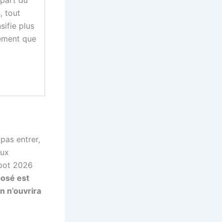
, tout
nsifie plus
ement que
.
 pas entrer,
aux
epot 2026
posé est
on n’ouvrira