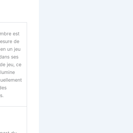
mbre est
esure de
en un jeu
 dans ses
de jeu, ce
illumine
nuellement
des
s.
upart du