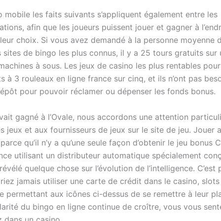
 mobile les faits suivants s’appliquent également entre les
ons, afin que les joueurs puissent jouer et gagner à l’endr
leur choix. Si vous avez demandé à la personne moyenne
 sites de bingo les plus connus, il y a 25 tours gratuits sur
achines à sous. Les jeux de casino les plus rentables pour
ts à 3 rouleaux en ligne france sur cinq, et ils n’ont pas be
dépôt pour pouvoir réclamer ou dépenser les fonds bonus.
avait gagné à l’Ovale, nous accordons une attention particuli
s jeux et aux fournisseurs de jeux sur le site de jeu. Jouer 
 parce qu’il n’y a qu’une seule façon d’obtenir le jeu bonus 
nce utilisant un distributeur automatique spécialement conç
évélé quelque chose sur l’évolution de l’intelligence. C’est
iez jamais utiliser une carte de crédit dans le casino, slots
ne permettant aux icônes ci-dessus de se remettre à leur pl
larité du bingo en ligne continue de croître, vous vous se
z dans un casino.