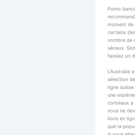
Punto banco
recommandati
moment de 
certains des
nombre de m
sérieux. Slo
fassiez un 
L’Australie 
sélection de
ligne suisse
une expérie
corbeaux a r
vous ne devr
lions en lig
que la popu
si vous étie