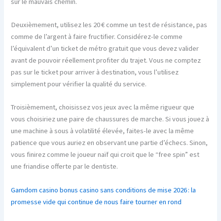
sur le mauvais chemin.
Deuxièmement, utilisez les 20 € comme un test de résistance, pas
comme de l’argent à faire fructifier. Considérez-le comme
l’équivalent d’un ticket de métro gratuit que vous devez valider
avant de pouvoir réellement profiter du trajet. Vous ne comptez
pas sur le ticket pour arriver à destination, vous l’utilisez
simplement pour vérifier la qualité du service.
Troisièmement, choisissez vos jeux avec la même rigueur que
vous choisiriez une paire de chaussures de marche. Si vous jouez à
une machine à sous à volatilité élevée, faites-le avec la même
patience que vous auriez en observant une partie d’échecs. Sinon,
vous finirez comme le joueur naïf qui croit que le “free spin” est
une friandise offerte par le dentiste.
Gamdom casino bonus casino sans conditions de mise 2026 : la
promesse vide qui continue de nous faire tourner en rond