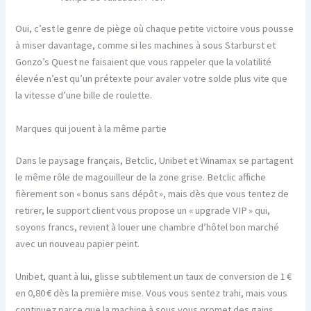
Oui, c’est le genre de piège où chaque petite victoire vous pousse
à miser davantage, comme si les machines à sous Starburst et
Gonzo’s Quest ne faisaient que vous rappeler que la volatilité
élevée n’est qu’un prétexte pour avaler votre solde plus vite que
la vitesse d’une bille de roulette.
Marques qui jouent à la même partie
Dans le paysage français, Betclic, Unibet et Winamax se partagent
le même rôle de magouilleur de la zone grise. Betclic affiche
fièrement son « bonus sans dépôt », mais dès que vous tentez de
retirer, le support client vous propose un « upgrade VIP » qui,
soyons francs, revient à louer une chambre d’hôtel bon marché
avec un nouveau papier peint.
Unibet, quant à lui, glisse subtilement un taux de conversion de 1 €
en 0,80 € dès la première mise. Vous vous sentez trahi, mais vous
continuez parce que la machine à sous vous promet des gains