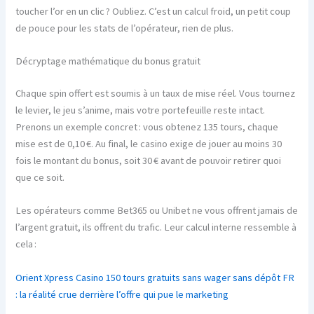
toucher l’or en un clic ? Oubliez. C’est un calcul froid, un petit coup
de pouce pour les stats de l’opérateur, rien de plus.
Décryptage mathématique du bonus gratuit
Chaque spin offert est soumis à un taux de mise réel. Vous tournez
le levier, le jeu s’anime, mais votre portefeuille reste intact.
Prenons un exemple concret : vous obtenez 135 tours, chaque
mise est de 0,10 €. Au final, le casino exige de jouer au moins 30
fois le montant du bonus, soit 30 € avant de pouvoir retirer quoi
que ce soit.
Les opérateurs comme Bet365 ou Unibet ne vous offrent jamais de
l’argent gratuit, ils offrent du trafic. Leur calcul interne ressemble à
cela :
Orient Xpress Casino 150 tours gratuits sans wager sans dépôt FR
: la réalité crue derrière l’offre qui pue le marketing