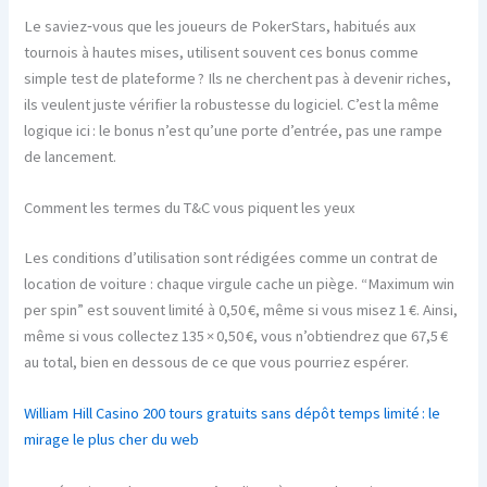
Le saviez‑vous que les joueurs de PokerStars, habitués aux
tournois à hautes mises, utilisent souvent ces bonus comme
simple test de plateforme ? Ils ne cherchent pas à devenir riches,
ils veulent juste vérifier la robustesse du logiciel. C’est la même
logique ici : le bonus n’est qu’une porte d’entrée, pas une rampe
de lancement.
Comment les termes du T&C vous piquent les yeux
Les conditions d’utilisation sont rédigées comme un contrat de
location de voiture : chaque virgule cache un piège. “Maximum win
per spin” est souvent limité à 0,50 €, même si vous misez 1 €. Ainsi,
même si vous collectez 135 × 0,50 €, vous n’obtiendrez que 67,5 €
au total, bien en dessous de ce que vous pourriez espérer.
William Hill Casino 200 tours gratuits sans dépôt temps limité : le
mirage le plus cher du web