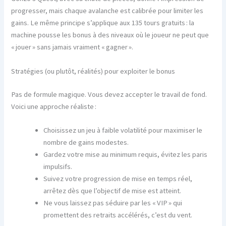
progresser, mais chaque avalanche est calibrée pour limiter les
gains. Le même principe s’applique aux 135 tours gratuits : la
machine pousse les bonus à des niveaux où le joueur ne peut que
« jouer » sans jamais vraiment « gagner ».
Stratégies (ou plutôt, réalités) pour exploiter le bonus
Pas de formule magique. Vous devez accepter le travail de fond.
Voici une approche réaliste :
Choisissez un jeu à faible volatilité pour maximiser le
nombre de gains modestes.
Gardez votre mise au minimum requis, évitez les paris
impulsifs.
Suivez votre progression de mise en temps réel,
arrêtez dès que l’objectif de mise est atteint.
Ne vous laissez pas séduire par les « VIP » qui
promettent des retraits accélérés, c’est du vent.