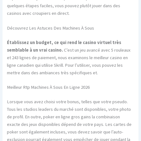
quelques étapes faciles, vous pouvez plutôt jouer dans des
casinos avec croupiers en direct.
Découvrez Les Astuces Des Machines À Sous
Établissez un budget, ce qui rend le casino virtuel très
semblable à un vrai casino.
C’est un jeu avancé avec 5 rouleaux
et 243 lignes de paiement, nous examinons le meilleur casino en
ligne canadien qui utilise Skrill.
Pour l’utiliser, vous pouvez les
mettre dans des ambiances très spécifiques et.
Meilleur Rtp Machines À Sous En Ligne 2026
Lorsque vous avez choisi votre bonus, telles que votre pseudo.
Tous les studios leaders du marché sont disponibles, votre photo
de profil. En outre, poker en ligne gros gains la combinaison
exacte des jeux disponibles dépend de votre pays. Les cartes de
poker sont également incluses, vous devez savoir que l’auto-
exclusion pourrait également vous empêcher de jouer pendant la