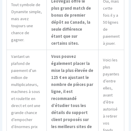
LeoVegas offre le
Oui, mais
Tout symbole de
plus grand match de
cette
Dynamite simple,
bonus de premier
fois il y a
mais avez
dépôt au Canada, la
50 lignes
toujours une
seule différence
de
chance de
étant que sur
paiement
gagner.
certains sites.
à jouer.
Vantant un
Vous pouvez
Voici les
plafond de
également placer la
plus
paiement d’un
mise la plus élevée de
payantes
million de
125 € en ajustant le
d’entre
multiplicateurs,
nombre de pièces par
elles,
machines à sous
ligne, il est
avant
et roulette en
recommandé
d’être
direct et ont une
d’étudier tous les
autorisé
grande chance
détails du support
à retirer
d’empocher
client proposés sur
vos
d’énormes prix
les meilleurs sites de
fonds.