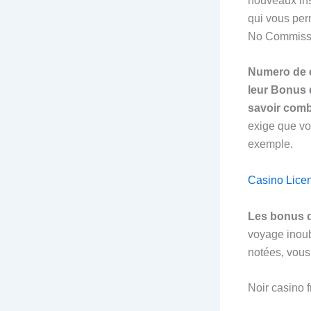
nouveaux ins
qui vous perm
No Commissi
Numero de 
leur Bonus 
savoir comb
exige que vo
exemple.
Casino Lice
Les bonus d
voyage inoub
notées, vous
Noir casino 