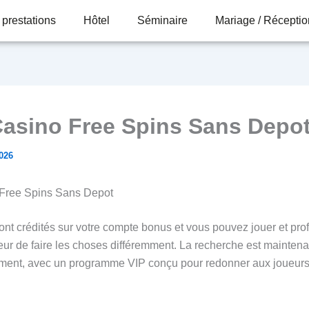
 prestations
Hôtel
Séminaire
Mariage / Réceptio
Casino Free Spins Sans Depo
2026
 Free Spins Sans Depot
sont crédités sur votre compte bonus et vous pouvez jouer et pro
eur de faire les choses différemment. La recherche est mainten
ent, avec un programme VIP conçu pour redonner aux joueurs 