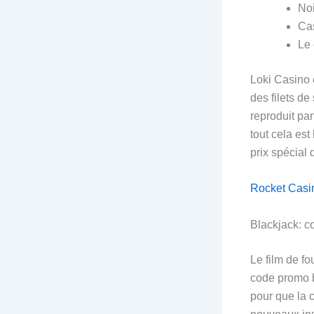
Noi
Cas
Le 
Loki Casino 
des filets de
reproduit pa
tout cela est
prix spécial 
Rocket Casi
Blackjack: c
Le film de fo
code promo b
pour que la 