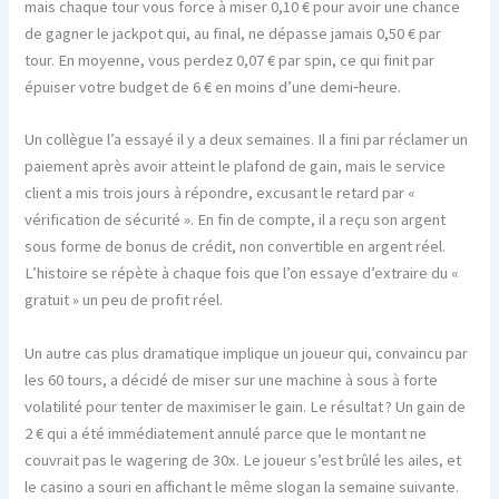
mais chaque tour vous force à miser 0,10 € pour avoir une chance
de gagner le jackpot qui, au final, ne dépasse jamais 0,50 € par
tour. En moyenne, vous perdez 0,07 € par spin, ce qui finit par
épuiser votre budget de 6 € en moins d’une demi‑heure.
Un collègue l’a essayé il y a deux semaines. Il a fini par réclamer un
paiement après avoir atteint le plafond de gain, mais le service
client a mis trois jours à répondre, excusant le retard par «
vérification de sécurité ». En fin de compte, il a reçu son argent
sous forme de bonus de crédit, non convertible en argent réel.
L’histoire se répète à chaque fois que l’on essaye d’extraire du «
gratuit » un peu de profit réel.
Un autre cas plus dramatique implique un joueur qui, convaincu par
les 60 tours, a décidé de miser sur une machine à sous à forte
volatilité pour tenter de maximiser le gain. Le résultat ? Un gain de
2 € qui a été immédiatement annulé parce que le montant ne
couvrait pas le wagering de 30x. Le joueur s’est brûlé les ailes, et
le casino a souri en affichant le même slogan la semaine suivante.