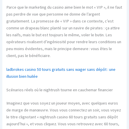
Parce que le marketing du casino aime bien le mot « VIP », il ne faut
pas perdre de vue que personne ne donne de l’argent
gratuitement. La promesse de « VIP » dans ce contexte, c’est
comme un drapeau blanc planté sur un navire de pirates : ça attire
les naïfs, mais le but est toujours le même, voler le butin. Les
opérateurs rivalisent d’ingéniosité pour rendre leurs conditions un
peu moins évidentes, mais le principe demeure : vous êtes le
client, pas le bénéficiaire.
ladbrokes casino 50 tours gratuits sans wager sans dépôt : une
illusion bien huilée
Scénarios réels où le nightrush tourne en cauchemar financier
Imaginez que vous soyez un joueur moyen, avec quelques euros
de marge de manœuvre. Vous vous connectez un soir, vous voyez
le titre clignotant « nightrush casino 60 tours gratuits sans dépôt
aujourd’hui », et vous cliquez. Vous vous retrouvez avec 60 tours,