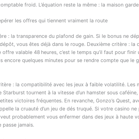
mptable froid. L’équation reste la même : la maison garde 
érer les offres qui tiennent vraiment la route
ère : la transparence du plafond de gain. Si le bonus ne dé
e dépôt, vous êtes déjà dans le rouge. Deuxième critère : la
e offre valable 48 heures, c’est le temps qu’il faut pour finir
uis encore quelques minutes pour se rendre compte que le g
itère : la compatibilité avec les jeux à faible volatilité. Les
Starburst tournent à la vitesse d’un hamster sous caféine, 
petites victoires fréquentes. En revanche, Gonzo’s Quest, a
ppelle la cruauté d’un jeu de dés truqué. Si votre casino n
il veut probablement vous enfermer dans des jeux à haute vo
e passe jamais.