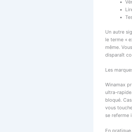
Vér
Lir
Tes
Un autre sig
le terme « e
même. Vous 
disparaît c
Les marques 
Winamax pro
ultra-rapid
bloqué. Casi
vous touchez
se referme
En pratique