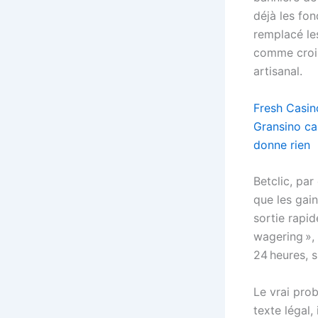
déjà les fon
remplacé le
comme croir
artisanal.
Fresh Casin
Gransino ca
donne rien
Betclic, par
que les gain
sortie rapid
wagering », 
24 heures, 
Le vrai prob
texte légal,