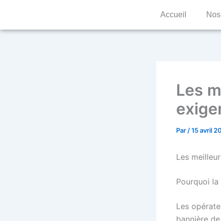
Aller
Accueil
Nos
au
contenu
Les m
exige
Par
/
15 avril 2
Les meilleur
Pourquoi la
Les opérate
bannière de 