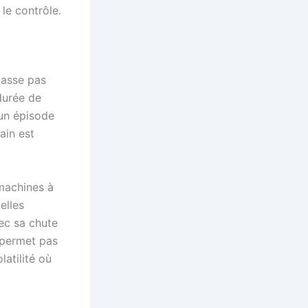
le contrôle.
passe pas
 durée de
 un épisode
ain est
 machines à
elles
vec sa chute
e permet pas
latilité où