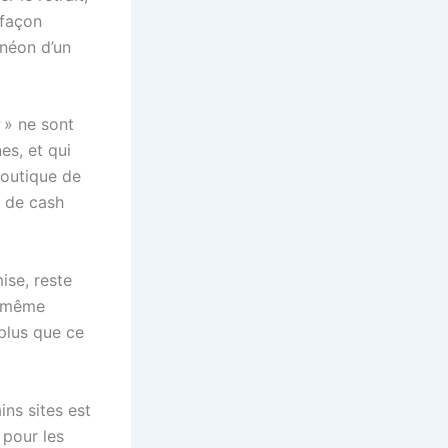
 façon
 néon d’un
 » ne sont
es, et qui
boutique de
 de cash
ise, reste
la même
plus que ce
ins sites est
 pour les