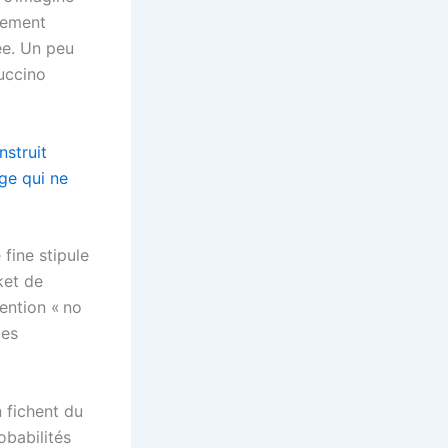
plement
ée. Un peu
uccino
struit
ge qui ne
fine stipule
ket de
ention « no
les
n fichent du
robabilités