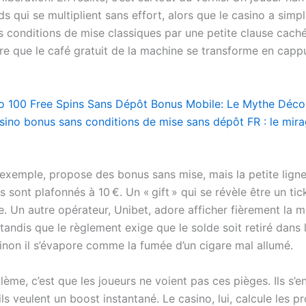
ds qui se multiplient sans effort, alors que le casino a sim
s conditions de mise classiques par une petite clause cach
e que le café gratuit de la machine se transforme en capp
o 100 Free Spins Sans Dépôt Bonus Mobile: Le Mythe Décon
sino bonus sans conditions de mise sans dépôt FR : le mira
 exemple, propose des bonus sans mise, mais la petite ligne 
s sont plafonnés à 10 €. Un « gift » qui se révèle être un tic
e. Un autre opérateur, Unibet, adore afficher fièrement la m
tandis que le règlement exige que le solde soit retiré dans 
sinon il s’évapore comme la fumée d’un cigare mal allumé.
lème, c’est que les joueurs ne voient pas ces pièges. Ils s’e
 ils veulent un boost instantané. Le casino, lui, calcule les p