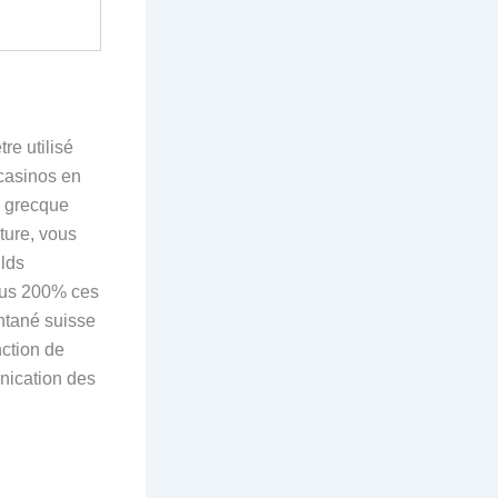
re utilisé
 casinos en
e grecque
ture, vous
ilds
onus 200% ces
ntané suisse
nction de
nication des