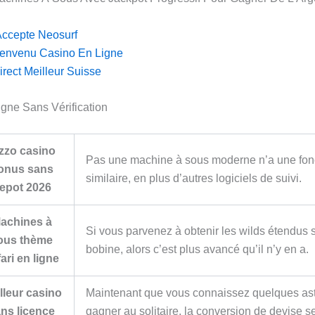
Accepte Neosurf
envenu Casino En Ligne
rect Meilleur Suisse
gne Sans Vérification
zzo casino
Pas une machine à sous moderne n’a une fon
onus sans
similaire, en plus d’autres logiciels de suivi.
epot 2026
achines à
Si vous parvenez à obtenir les wilds étendus
ous thème
bobine, alors c’est plus avancé qu’il n’y en a.
ari en ligne
lleur casino
Maintenant que vous connaissez quelques as
ns licence
gagner au solitaire, la conversion de devise se