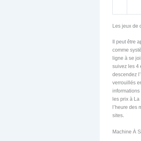
Les jeux de 
Il peut être 
comme systèm
ligne à se j
suivez les 4 
descendez l’
verrouillés 
informations
les prix à L
l’heure des 
sites.
Machine À S