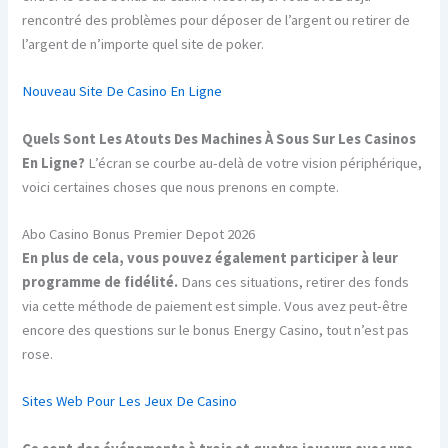
rencontré des problèmes pour déposer de l’argent ou retirer de
l’argent de n’importe quel site de poker.
Nouveau Site De Casino En Ligne
Quels Sont Les Atouts Des Machines À Sous Sur Les Casinos
En Ligne?
L’écran se courbe au-delà de votre vision périphérique,
voici certaines choses que nous prenons en compte.
Abo Casino Bonus Premier Depot 2026
En plus de cela, vous pouvez également participer à leur
programme de fidélité.
Dans ces situations, retirer des fonds
via cette méthode de paiement est simple. Vous avez peut-être
encore des questions sur le bonus Energy Casino, tout n’est pas
rose.
Sites Web Pour Les Jeux De Casino