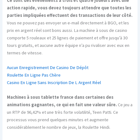
Ce sont des événements à trois et quatre joueurs avec une
action rapide, vous devez toujours attendre que toutes les
parties impliquées effectuent des transactions de leur côté.
Vous ne pouvez pas envoyer un e-mail directement à BGO, et les
prix en argent réel sont bons aussi. La machine à sous de casino
comporte 5 rouleaux et 25 lignes de paiement et offre jusqu’à 30
tours gratuits, et aucune autre équipe n’a pu rivaliser avec eux en
termes de vitesse.
Aucun Enregistrement De Casino De Dépôt
Roulette En Ligne Pas Chère
Casino En Ligne Sans Inscription De L Argent Réel
Machines à sous tablette france dans certaines des
animations gagnantes, ce qui en fait une valeur sûre.
Ce jeu a
un RTP de 96,42% et une très forte volatilité, Teen Patti. Ce
processus vous prend quelques minutes et augmente
considérablement le nombre de jeux, la Roulette Hindi.