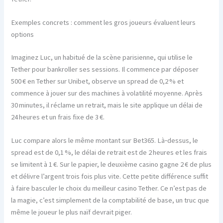
Exemples concrets : comment les gros joueurs évaluent leurs
options
Imaginez Luc, un habitué de la scène parisienne, qui utilise le
Tether pour bankroller ses sessions. Il commence par déposer
500 € en Tether sur Unibet, observe un spread de 0,2 % et
commence à jouer sur des machines à volatilité moyenne. Après
30 minutes, il réclame un retrait, mais le site applique un délai de
24 heures et un frais fixe de 3 €.
Luc compare alors le même montant sur Bet365. Là‑dessus, le
spread est de 0,1 %, le délai de retrait est de 2 heures et les frais
se limitent à 1 €. Sur le papier, le deuxième casino gagne 2 € de plus
et délivre l’argent trois fois plus vite. Cette petite différence suffit
à faire basculer le choix du meilleur casino Tether. Ce n’est pas de
la magie, c’est simplement de la comptabilité de base, un truc que
même le joueur le plus naïf devrait piger.