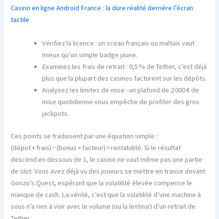
Casino en ligne Android France : la dure réalité derrière l’écran
tactile
Vérifiez la licence : un sceau français ou maltais vaut
mieux qu’un simple badge jaune.
Examinez les frais de retrait : 0,5 % de Tether, c’est déjà
plus que la plupart des casinos facturent sur les dépôts.
Analysez les limites de mise : un plafond de 2 000 € de
mise quotidienne vous empêche de profiter des gros
jackpots.
Ces points se traduisent par une équation simple :
(dépot + frais) ÷ (bonus × facteur) = rentabilité. Si le résultat
descend en dessous de 1, le casino ne vaut même pas une partie
de slot. Vous avez déjà vu des joueurs se mettre en transe devant
Gonzo’s Quest, espérant que la volatilité élevée compense le
manque de cash. La vérité, c’est que la volatilité d’une machine à
sous n’a rien à voir avec le volume (ou la lenteur) d’un retrait de
Tether.