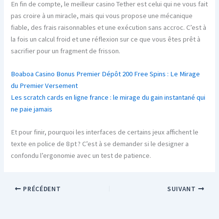
En fin de compte, le meilleur casino Tether est celui qui ne vous fait
pas croire à un miracle, mais qui vous propose une mécanique
fiable, des frais raisonnables et une exécution sans accroc. C’est à
la fois un calcul froid et une réflexion sur ce que vous êtes prêt à
sacrifier pour un fragment de frisson.
Boaboa Casino Bonus Premier Dépôt 200 Free Spins : Le Mirage
du Premier Versement
Les scratch cards en ligne france : le mirage du gain instantané qui
ne paie jamais
Et pour finir, pourquoi les interfaces de certains jeux affichent le
texte en police de 8 pt ? C’est à se demander si le designer a
confondu l’ergonomie avec un test de patience.
PRÉCÉDENT
SUIVANT