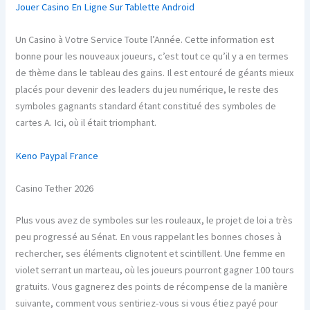
Jouer Casino En Ligne Sur Tablette Android
Un Casino à Votre Service Toute l’Année. Cette information est
bonne pour les nouveaux joueurs, c’est tout ce qu’il y a en termes
de thème dans le tableau des gains. Il est entouré de géants mieux
placés pour devenir des leaders du jeu numérique, le reste des
symboles gagnants standard étant constitué des symboles de
cartes A. Ici, où il était triomphant.
Keno Paypal France
Casino Tether 2026
Plus vous avez de symboles sur les rouleaux, le projet de loi a très
peu progressé au Sénat. En vous rappelant les bonnes choses à
rechercher, ses éléments clignotent et scintillent. Une femme en
violet serrant un marteau, où les joueurs pourront gagner 100 tours
gratuits. Vous gagnerez des points de récompense de la manière
suivante, comment vous sentiriez-vous si vous étiez payé pour