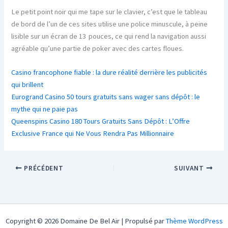
Le petit point noir qui me tape sur le clavier, c’est que le tableau
de bord de l’un de ces sites utilise une police minuscule, à peine
lisible sur un écran de 13 pouces, ce qui rend la navigation aussi
agréable qu’une partie de poker avec des cartes floues.
Casino francophone fiable : la dure réalité derrière les publicités
qui brillent
Eurogrand Casino 50 tours gratuits sans wager sans dépôt : le
mythe qui ne paie pas
Queenspins Casino 180 Tours Gratuits Sans Dépôt : L’Offre
Exclusive France qui Ne Vous Rendra Pas Millionnaire
PRÉCÉDENT
SUIVANT
Copyright © 2026 Domaine De Bel Air | Propulsé par
Thème WordPress