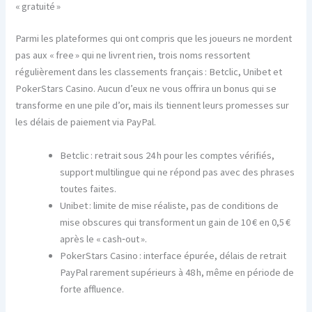
« gratuité »
Parmi les plateformes qui ont compris que les joueurs ne mordent
pas aux « free » qui ne livrent rien, trois noms ressortent
régulièrement dans les classements français : Betclic, Unibet et
PokerStars Casino. Aucun d’eux ne vous offrira un bonus qui se
transforme en une pile d’or, mais ils tiennent leurs promesses sur
les délais de paiement via PayPal.
Betclic : retrait sous 24 h pour les comptes vérifiés,
support multilingue qui ne répond pas avec des phrases
toutes faites.
Unibet : limite de mise réaliste, pas de conditions de
mise obscures qui transforment un gain de 10 € en 0,5 €
après le « cash‑out ».
PokerStars Casino : interface épurée, délais de retrait
PayPal rarement supérieurs à 48 h, même en période de
forte affluence.