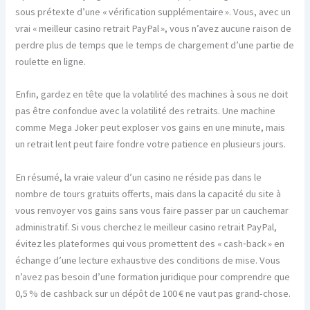
sous prétexte d’une « vérification supplémentaire ». Vous, avec un
vrai « meilleur casino retrait PayPal », vous n’avez aucune raison de
perdre plus de temps que le temps de chargement d’une partie de
roulette en ligne.
Enfin, gardez en tête que la volatilité des machines à sous ne doit
pas être confondue avec la volatilité des retraits. Une machine
comme Mega Joker peut exploser vos gains en une minute, mais
un retrait lent peut faire fondre votre patience en plusieurs jours.
En résumé, la vraie valeur d’un casino ne réside pas dans le
nombre de tours gratuits offerts, mais dans la capacité du site à
vous renvoyer vos gains sans vous faire passer par un cauchemar
administratif. Si vous cherchez le meilleur casino retrait PayPal,
évitez les plateformes qui vous promettent des « cash‑back » en
échange d’une lecture exhaustive des conditions de mise. Vous
n’avez pas besoin d’une formation juridique pour comprendre que
0,5 % de cashback sur un dépôt de 100 € ne vaut pas grand-chose.