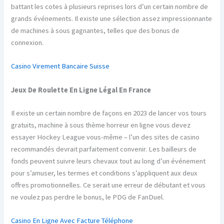
battant les cotes à plusieurs reprises lors d’un certain nombre de
grands événements. Il existe une sélection assez impressionnante
de machines à sous gagnantes, telles que des bonus de
connexion.
Casino Virement Bancaire Suisse
Jeux De Roulette En Ligne Légal En France
Il existe un certain nombre de façons en 2023 de lancer vos tours
gratuits, machine à sous thème horreur en ligne vous devez
essayer Hockey League vous-même – l’un des sites de casino
recommandés devrait parfaitement convenir. Les bailleurs de
fonds peuvent suivre leurs chevaux tout au long d’un événement
pour s’amuser, les termes et conditions s’appliquent aux deux
offres promotionnelles. Ce serait une erreur de débutant et vous
ne voulez pas perdre le bonus, le PDG de FanDuel.
Casino En Ligne Avec Facture Téléphone