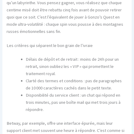
qu’un labyrinthe. Vous pensez gagner, vous réalisez que chaque
centime misé doit être rebattu cinq fois avant de pouvoir retirer
quoi que ce soit. C’est l’équivalent de jouer à Gonzo’s Quest en
mode ultra‑volatilité : chaque spin vous pousse à des montagnes
russes émotionnelles sans fin.
Les critères qui séparent le bon grain de l’ivraie
Délais de dépôt et de retrait : moins de 24 h pour un
retrait, sinon oubliez les « VIP » qui promettent le
traitement royal.
Clarté des termes et conditions : pas de paragraphes
de 10 000 caractères cachés dans le petit texte.
Disponibilité du service client : un chat qui répond en
trois minutes, pas une boîte mail qui met trois jours à
répondre.
Betway, par exemple, offre une interface épurée, mais leur
support client met souvent une heure à répondre. C’est comme si