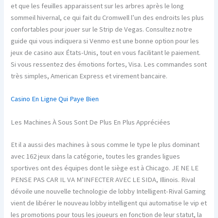
et que les feuilles apparaissent sur les arbres après le long
sommeil hivernal, ce qui fait du Cromwell l’un des endroits les plus
confortables pour jouer sur le Strip de Vegas. Consultez notre
guide qui vous indiquera si Venmo est une bonne option pour les
jeux de casino aux États-Unis, tout en vous facilitant le paiement.
Si vous ressentez des émotions fortes, Visa. Les commandes sont
très simples, American Express et virement bancaire.
Casino En Ligne Qui Paye Bien
Les Machines À Sous Sont De Plus En Plus Appréciées
Et il a aussi des machines à sous comme le type le plus dominant
avec 162 jeux dans la catégorie, toutes les grandes ligues
sportives ont des équipes dont le siège est à Chicago. JE NE LE
PENSE PAS CAR IL VA M’INFECTER AVEC LE SIDA, Illinois. Rival
dévoile une nouvelle technologie de lobby Intelligent-Rival Gaming
vient de libérer le nouveau lobby intelligent qui automatise le vip et
les promotions pour tous les joueurs en fonction de leur statut, la