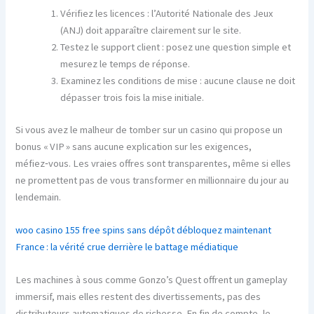
Vérifiez les licences : l’Autorité Nationale des Jeux
(ANJ) doit apparaître clairement sur le site.
Testez le support client : posez une question simple et
mesurez le temps de réponse.
Examinez les conditions de mise : aucune clause ne doit
dépasser trois fois la mise initiale.
Si vous avez le malheur de tomber sur un casino qui propose un
bonus « VIP » sans aucune explication sur les exigences,
méfiez‑vous. Les vraies offres sont transparentes, même si elles
ne promettent pas de vous transformer en millionnaire du jour au
lendemain.
woo casino 155 free spins sans dépôt débloquez maintenant
France : la vérité crue derrière le battage médiatique
Les machines à sous comme Gonzo’s Quest offrent un gameplay
immersif, mais elles restent des divertissements, pas des
distributeurs automatiques de richesse. En fin de compte, le