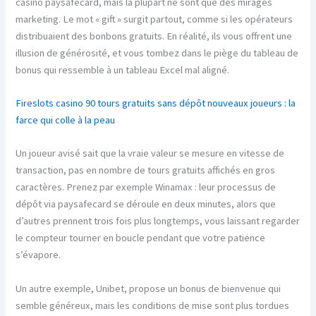
casino paysafecard, mais la plupart ne sont que des mirages
marketing. Le mot « gift » surgit partout, comme si les opérateurs
distribuaient des bonbons gratuits. En réalité, ils vous offrent une
illusion de générosité, et vous tombez dans le piège du tableau de
bonus qui ressemble à un tableau Excel mal aligné.
Fireslots casino 90 tours gratuits sans dépôt nouveaux joueurs : la
farce qui colle à la peau
Un joueur avisé sait que la vraie valeur se mesure en vitesse de
transaction, pas en nombre de tours gratuits affichés en gros
caractères. Prenez par exemple Winamax : leur processus de
dépôt via paysafecard se déroule en deux minutes, alors que
d’autres prennent trois fois plus longtemps, vous laissant regarder
le compteur tourner en boucle pendant que votre patience
s’évapore.
Un autre exemple, Unibet, propose un bonus de bienvenue qui
semble généreux, mais les conditions de mise sont plus tordues