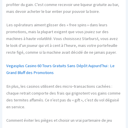
profiter du gain. C’est comme recevoir une liqueur gratuite au bar,
mais devoir acheter le bar entier pour pouvoir la boire.
Les opérateurs aiment glisser des « free spins » dans leurs
promotions, mais la plupart exigent que vous jouiez sur des
machines à haute volatilité. Vous choisissez Starburst, vous avez
le look d’un joueur qui vit à cent à l’heure, mais votre portefeuille
reste figé, comme si la machine avait décidé de ne jamais payer.
Vegasplus Casino 60 Tours Gratuits Sans Dépôt Aujourd’hui : Le
Grand Bluff des Promotions
En plus, les casinos utilisent des micro‑transactions cachées :
chaque retrait comporte des frais qui grignotent vos gains comme
des termites affamés. Ce n’est pas du « gift », c’est du vol déguisé
en service.
Comment éviter les pièges et choisir un vrai partenaire de jeu