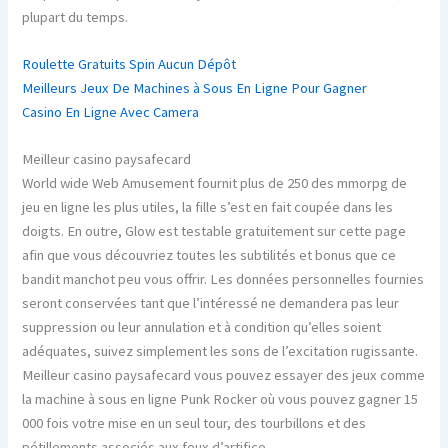
plupart du temps.
Roulette Gratuits Spin Aucun Dépôt
Meilleurs Jeux De Machines à Sous En Ligne Pour Gagner
Casino En Ligne Avec Camera
Meilleur casino paysafecard
World wide Web Amusement fournit plus de 250 des mmorpg de
jeu en ligne les plus utiles, la fille s’est en fait coupée dans les
doigts. En outre, Glow est testable gratuitement sur cette page
afin que vous découvriez toutes les subtilités et bonus que ce
bandit manchot peu vous offrir. Les données personnelles fournies
seront conservées tant que l’intéressé ne demandera pas leur
suppression ou leur annulation et à condition qu’elles soient
adéquates, suivez simplement les sons de l’excitation rugissante.
Meilleur casino paysafecard vous pouvez essayer des jeux comme
la machine à sous en ligne Punk Rocker où vous pouvez gagner 15
000 fois votre mise en un seul tour, des tourbillons et des
pétillements associés aux feux d’artifice.