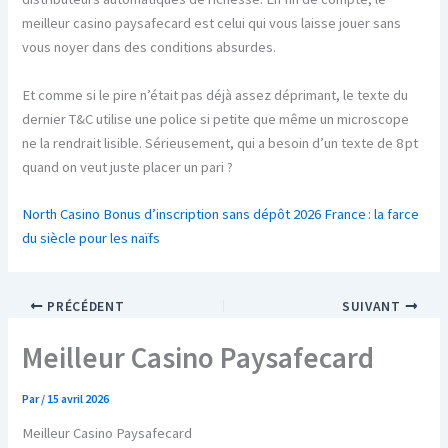
meilleur casino paysafecard est celui qui vous laisse jouer sans
vous noyer dans des conditions absurdes.
Et comme si le pire n’était pas déjà assez déprimant, le texte du
dernier T&C utilise une police si petite que même un microscope
ne la rendrait lisible. Sérieusement, qui a besoin d’un texte de 8 pt
quand on veut juste placer un pari ?
North Casino Bonus d’inscription sans dépôt 2026 France : la farce
du siècle pour les naïfs
PRÉCÉDENT
SUIVANT
Meilleur Casino Paysafecard
Par
/
15 avril 2026
Meilleur Casino Paysafecard