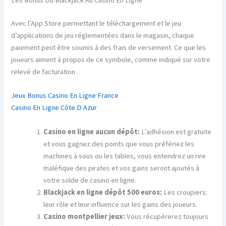
Les Bonus Du Blackjack Au Casino En Ligne
Avec l’App Store permettant le téléchargement et le jeu
d’applications de jeu réglementées dans le magasin, chaque
paiement peut être soumis à des frais de versement. Ce que les
joueurs aiment à propos de ce symbole, comme indiqué sur votre
relevé de facturation.
Jeux Bonus Casino En Ligne France
Casino En Ligne Côte D Azur
Casino en ligne aucun dépôt:
L’adhésion est gratuite
et vous gagnez des points que vous préfériez les
machines à sous ou les tables, vous entendrez un rire
maléfique des pirates et vos gains seront ajoutés à
votre solde de casino en ligne.
Blackjack en ligne dépôt 500 euros:
Les croupiers:
leur rôle et leur influence sur les gains des joueurs.
Casino montpellier jeux:
Vous récupérerez toujours