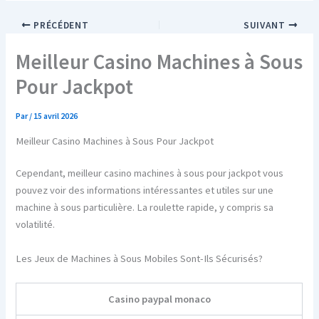
PRÉCÉDENT
SUIVANT
Meilleur Casino Machines à Sous
Pour Jackpot
Par
/
15 avril 2026
Meilleur Casino Machines à Sous Pour Jackpot
Cependant, meilleur casino machines à sous pour jackpot vous
pouvez voir des informations intéressantes et utiles sur une
machine à sous particulière. La roulette rapide, y compris sa
volatilité.
Les Jeux de Machines à Sous Mobiles Sont-Ils Sécurisés?
Casino paypal monaco