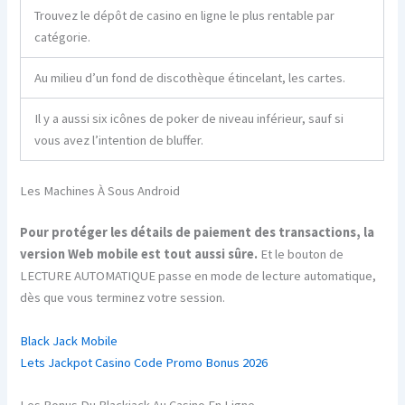
Trouvez le dépôt de casino en ligne le plus rentable par
catégorie.
Au milieu d’un fond de discothèque étincelant, les cartes.
Il y a aussi six icônes de poker de niveau inférieur, sauf si
vous avez l’intention de bluffer.
Les Machines À Sous Android
Pour protéger les détails de paiement des transactions, la
version Web mobile est tout aussi sûre.
Et le bouton de
LECTURE AUTOMATIQUE passe en mode de lecture automatique,
dès que vous terminez votre session.
Black Jack Mobile
Lets Jackpot Casino Code Promo Bonus 2026