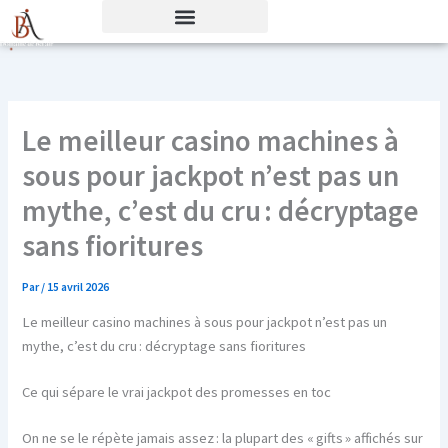
Aller
au
contenu
Le meilleur casino machines à
sous pour jackpot n’est pas un
mythe, c’est du cru : décryptage
sans fioritures
Par
/
15 avril 2026
Le meilleur casino machines à sous pour jackpot n’est pas un
mythe, c’est du cru : décryptage sans fioritures
Ce qui sépare le vrai jackpot des promesses en toc
On ne se le répète jamais assez : la plupart des « gifts » affichés sur