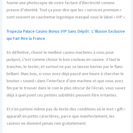
fournir une photocopie de votre facture d’électricité comme
preuve d’identité. Tout ça pour dire que les « services premium »
sont souvent un cauchemar logistique masqué sous le label « VIP ».
Tropezia Palace Casino Bonus VIP Sans Dépôt : L’Illusion Exclusive
qui Fait Rire la France
En définitive, choisir le meilleur casino machines à sous pour
jackpot, c’est comme choisir le bon couteau en cuisine : il faut le
trancher, le tester, et surtout ne pas se laisser berner par le flanc
brillant. Mais bon, si vous avez déjà passé une heure à chercher le
bouton « sound » dans l’interface d’une machine et que vous avez
fini par le trouver dans le coin le plus obscur de l’écran, vous savez
déjà à quel point ces petites subtilités peuvent être irritantes.
Et n’en parlons même pas du texte des conditions où le mot « gift »
apparaît en petits caractères, parce que manifestement, les
casinos ne donnent jamais rien gratuitement.