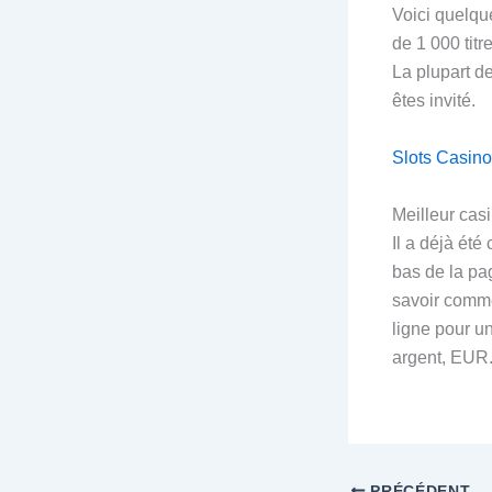
Voici quelque
de 1 000 tit
La plupart de
êtes invité.
Slots Casin
Meilleur casi
Il a déjà été 
bas de la pa
savoir comme
ligne pour un
argent, EUR
PRÉCÉDENT