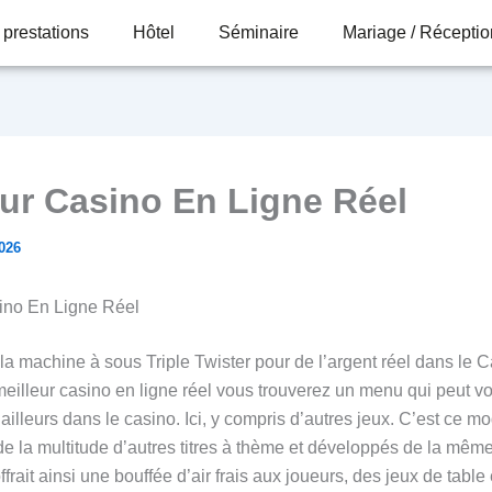
 prestations
Hôtel
Séminaire
Mariage / Réceptio
eur Casino En Ligne Réel
2026
ino En Ligne Réel
 la machine à sous Triple Twister pour de l’argent réel dans le 
eilleur casino en ligne réel vous trouverez un menu qui peut v
ailleurs dans le casino. Ici, y compris d’autres jeux. C’est ce mo
 de la multitude d’autres titres à thème et développés de la mêm
ffrait ainsi une bouffée d’air frais aux joueurs, des jeux de table