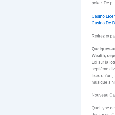
poker. De pl
Casino Lice
Casino De D
Retirez et pa
Quelques-un
Wealth, ce
Loi sur la lo
septième div
fixes qu’un 
musique sinis
Nouveau Cas
Quel type de
des roses. C