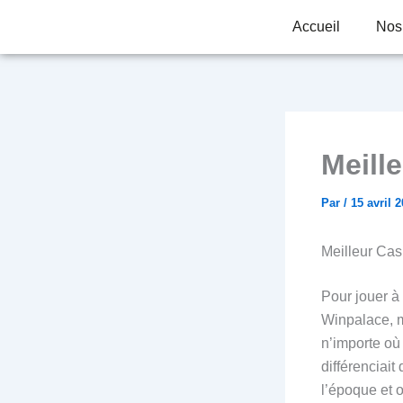
Aller
Accueil
Nos
au
contenu
Meill
Par
/
15 avril 
Meilleur Cas
Pour jouer à
Winpalace, m
n’importe où 
différenciait
l’époque et o