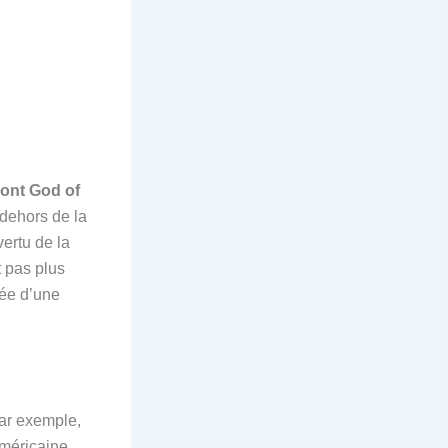
sont God of
 dehors de la
vertu de la
t pas plus
née d’une
Par exemple,
méricaine,