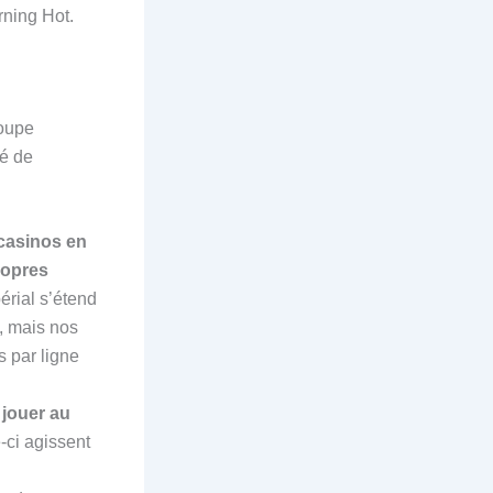
rning Hot.
roupe
éé de
 casinos en
ropres
rial s’étend
, mais nos
 par ligne
 jouer au
ci agissent