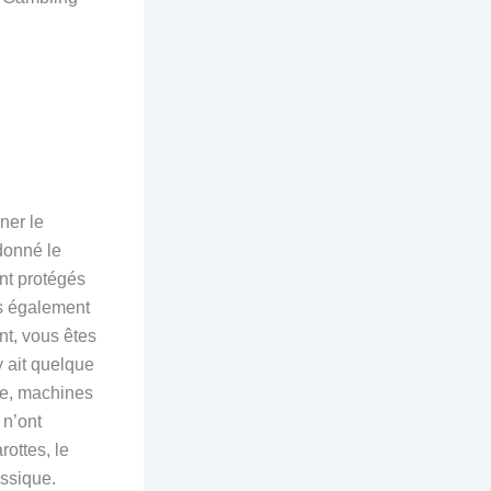
ner le
donné le
nt protégés
ns également
nt, vous êtes
y ait quelque
le, machines
 n’ont
ottes, le
assique.