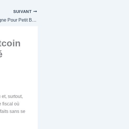
SUIVANT
Quel Casino En Ligne Pour Petit Budget 2026
tcoin
é
et, surtout,
 fiscal où
faits sans se