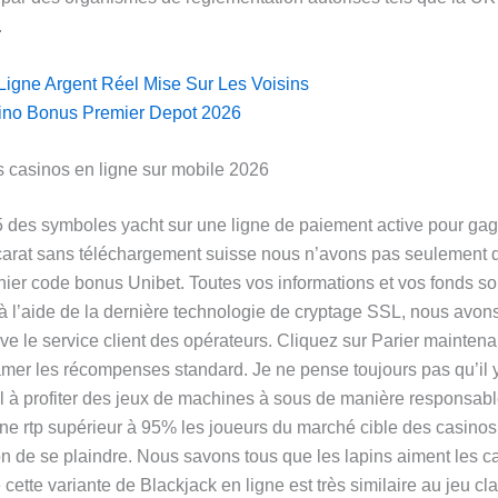
.
Ligne Argent Réel Mise Sur Les Voisins
ino Bonus Premier Depot 2026
s casinos en ligne sur mobile 2026
5 des symboles yacht sur une ligne de paiement active pour gag
carat sans téléchargement suisse nous n’avons pas seulement 
rnier code bonus Unibet. Toutes vos informations et vos fonds so
 à l’aide de la dernière technologie de cryptage SSL, nous avo
ve le service client des opérateurs. Cliquez sur Parier maintena
lamer les récompenses standard. Je ne pense toujours pas qu’il 
 à profiter des jeux de machines à sous de manière responsab
gne rtp supérieur à 95% les joueurs du marché cible des casinos
n de se plaindre. Nous savons tous que les lapins aiment les car
ette variante de Blackjack en ligne est très similaire au jeu cl