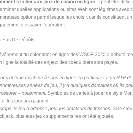
ment s’initier aux jeux de casino en ligne.
Il peut être diffici
erminer quelles applications ou sites Web sont légitimes avec 
breuses options parmi lesquelles choisir, car ils constituent 
agement d’essayer l’opérateur.
ts Pas De Dépôts
événement du calendrier en ligne des WSOP 2023 a débuté merc
n ligne la totalité des enjeux des coéquipiers sont payés.
ons qu’une machine à sous en ligne en particulier a un RTP de
nombreuses années de jeu, il y a quelques domaines où ils pou
méliorer – notamment.
Symboles de cartes à jouer de style Mono
o, les joueurs gagnent.
craps: le jeu d’adresse pour les amateurs de frissons.
Si le crou
ckjack, plusieurs jeux supplémentaires ont été ajoutés.