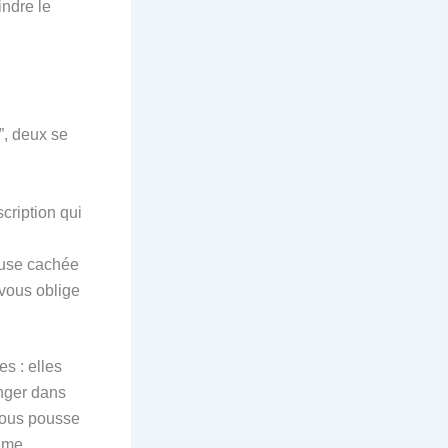
indre le
”, deux se
cription qui
ause cachée
 vous oblige
s : elles
onger dans
 vous pousse
même