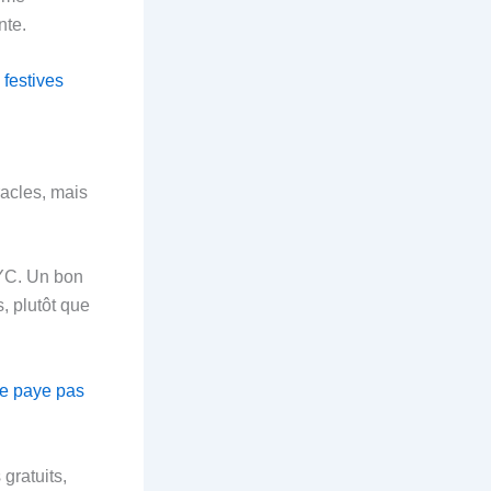
nte.
 festives
racles, mais
KYC. Un bon
, plutôt que
ne paye pas
 gratuits,