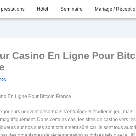
 prestations
Hôtel
Séminaire
Mariage / Réceptio
eur Casino En Ligne Pour Bitc
e
2026
ino En Ligne Pour Bitcoin France
 joueurs peuvent désormais s’entraîner et étudier le jeu, mais 
 magnifiquement. Dans certains cas, les sites de casino vers le
joueurs sur nos sites sont totalement sûrs car ils sont tous autor
par des organismes de réglementation autorisés tels que la U