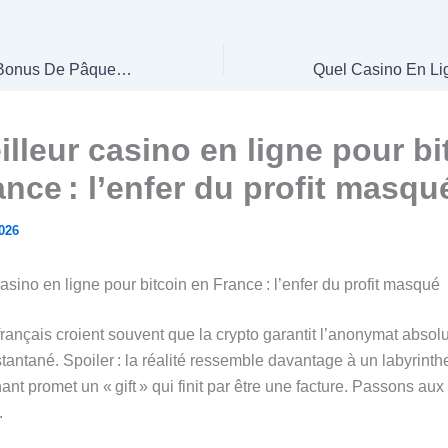
Casino En Ligne Bonus De Pâques 2026
illeur casino en ligne pour bi
ance : l’enfer du profit masqu
2026
asino en ligne pour bitcoin en France : l’enfer du profit masqué
rançais croient souvent que la crypto garantit l’anonymat absolu 
stantané. Spoiler : la réalité ressemble davantage à un labyrinthe
nt promet un « gift » qui finit par être une facture. Passons aux 
.