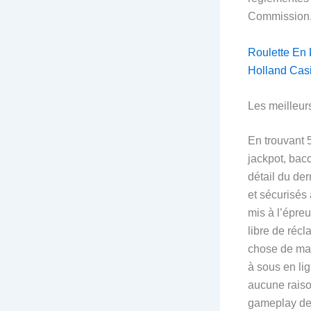
Commission
Roulette En 
Holland Cas
Les meilleur
En trouvant 
jackpot, bac
détail du de
et sécurisés
mis à l’épreu
libre de réc
chose de mal
à sous en li
aucune raiso
gameplay de c