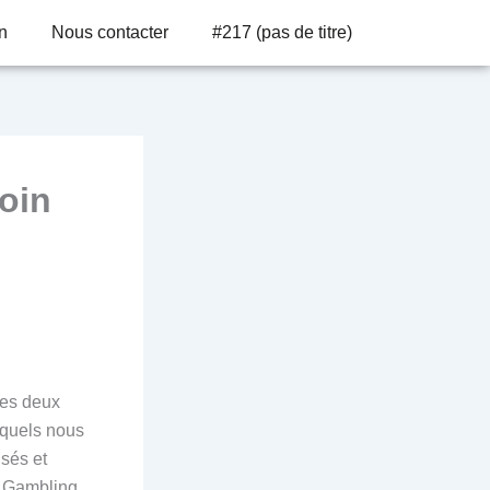
n
Nous contacter
#217 (pas de titre)
oin
les deux
squels nous
isés et
K Gambling