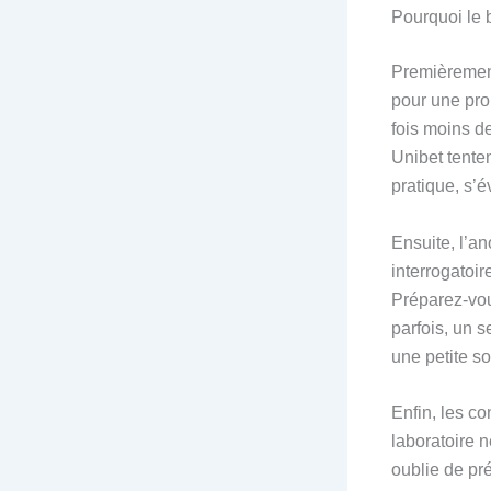
Pourquoi le b
Premièrement,
pour une pro
fois moins d
Unibet tente
pratique, s’
Ensuite, l’a
interrogatoir
Préparez‑vous
parfois, un s
une petite s
Enfin, les c
laboratoire 
oublie de pré