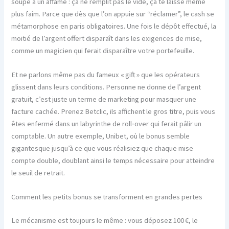
soupe à un affamé : ça ne remplit pas le vide, ça te laisse même
plus faim. Parce que dès que l’on appuie sur “réclamer”, le cash se
métamorphose en paris obligatoires. Une fois le dépôt effectué, la
moitié de l’argent offert disparaît dans les exigences de mise,
comme un magicien qui ferait disparaître votre portefeuille.
Et ne parlons même pas du fameux « gift » que les opérateurs
glissent dans leurs conditions. Personne ne donne de l’argent
gratuit, c’est juste un terme de marketing pour masquer une
facture cachée. Prenez Betclic, ils affichent le gros titre, puis vous
êtes enfermé dans un labyrinthe de roll‑over qui ferait pâlir un
comptable. Un autre exemple, Unibet, où le bonus semble
gigantesque jusqu’à ce que vous réalisiez que chaque mise
compte double, doublant ainsi le temps nécessaire pour atteindre
le seuil de retrait.
Comment les petits bonus se transforment en grandes pertes
Le mécanisme est toujours le même : vous déposez 100 €, le