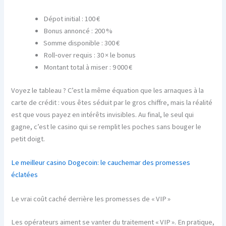
Dépot initial : 100 €
Bonus annoncé : 200 %
Somme disponible : 300 €
Roll‑over requis : 30 × le bonus
Montant total à miser : 9 000 €
Voyez le tableau ? C’est la même équation que les arnaques à la
carte de crédit : vous êtes séduit par le gros chiffre, mais la réalité
est que vous payez en intérêts invisibles. Au final, le seul qui
gagne, c’est le casino qui se remplit les poches sans bouger le
petit doigt.
Le meilleur casino Dogecoin: le cauchemar des promesses
éclatées
Le vrai coût caché derrière les promesses de « VIP »
Les opérateurs aiment se vanter du traitement « VIP ». En pratique,