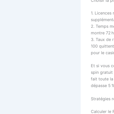
Choisir la 
1. Licences 
supplémenta
2. Temps moy
montre 72 h
3. Taux de r
100 quittent
pour le casi
Et si vous c
spin gratui
fait toute l
dépasse 5 %
Stratégies r
Calculer le