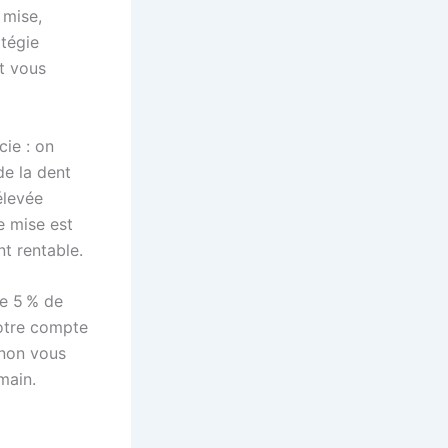
 mise,
atégie
et vous
ie : on
e la dent
élevée
e mise est
nt rentable.
de 5 % de
votre compte
inon vous
main.