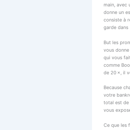
main, avec 
donne un es
consiste à 
garde dans l
But les pro
vous donne 
qui vous fai
comme Book 
de 20 ×, il 
Because cha
votre bankro
total est d
vous expose
Ce que les f