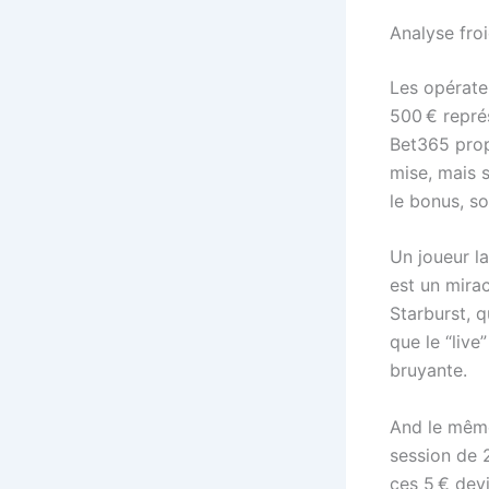
Analyse froi
Les opérate
500 € repré
Bet365 prop
mise, mais 
le bonus, so
Un joueur l
est un mirac
Starburst, q
que le “live
bruyante.
And le même
session de 2
ces 5 € dev