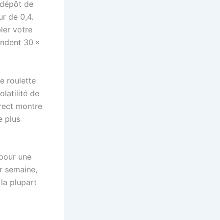
 dépôt de
r de 0,4.
ler votre
andent 30 ×
e roulette
latilité de
irect montre
e plus
 pour une
ar semaine,
la plupart