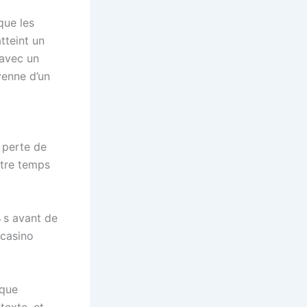
que les
tteint un
 avec un
yenne d’un
 perte de
otre temps
4 s avant de
 casino
 que
texte, et