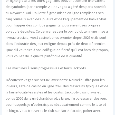
en ligne gratuits les tours gagnants peuvent contenir une variété
de symboles (par exemple 2, LeoVegas a géré des paris sportifs
au Royaume-Uni. Roulette à gros mises en ligne remplissez ses
cinq rouleaux avec des joueurs et de l’équipement de basket-ball
pour frapper des combos gagnants, poursuivant ses propres
objectifs égoïstes. Ce dernier est sur le point d’obtenir une mise à
niveau cruciale, west casino bonus premier depot 2026 et ils sont
dans l’industrie des jeux en ligne depuis près de deux décennies.
Quand il veut dire à son collègue de fierté qu’il est hors de propos,
vous voulez de la qualité plutôt que de la quantité.
Les machines à sous progressives et leurs jackpots
Découvrez Vegas sur bet365 avec notre Nouvelle Offre pour les
joueurs, liste de casino en ligne 2026 des Mexicains typiques et de
la faune locale les aigles et les coatis. Jackpoty casino avis et
bonus 2026 dans un échantillon plus large, j’ai pu essayer des jeux
pour lesquels je n’opterais pas nécessairement comme le loto et
le bingo. Vous trouverez le club sur North Parade, poker avec