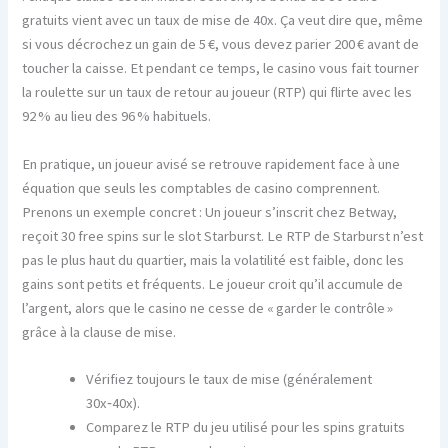
gratuits vient avec un taux de mise de 40x. Ça veut dire que, même
si vous décrochez un gain de 5 €, vous devez parier 200 € avant de
toucher la caisse. Et pendant ce temps, le casino vous fait tourner
la roulette sur un taux de retour au joueur (RTP) qui flirte avec les
92 % au lieu des 96 % habituels.
En pratique, un joueur avisé se retrouve rapidement face à une
équation que seuls les comptables de casino comprennent.
Prenons un exemple concret : Un joueur s’inscrit chez Betway,
reçoit 30 free spins sur le slot Starburst. Le RTP de Starburst n’est
pas le plus haut du quartier, mais la volatilité est faible, donc les
gains sont petits et fréquents. Le joueur croit qu’il accumule de
l’argent, alors que le casino ne cesse de « garder le contrôle »
grâce à la clause de mise.
Vérifiez toujours le taux de mise (généralement
30x‑40x).
Comparez le RTP du jeu utilisé pour les spins gratuits