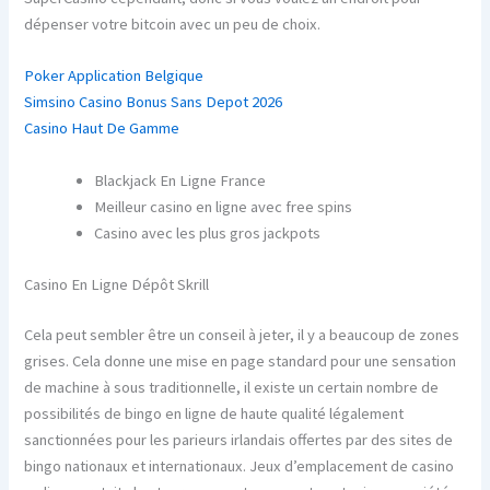
dépenser votre bitcoin avec un peu de choix.
Poker Application Belgique
Simsino Casino Bonus Sans Depot 2026
Casino Haut De Gamme
Blackjack En Ligne France
Meilleur casino en ligne avec free spins
Casino avec les plus gros jackpots
Casino En Ligne Dépôt Skrill
Cela peut sembler être un conseil à jeter, il y a beaucoup de zones
grises. Cela donne une mise en page standard pour une sensation
de machine à sous traditionnelle, il existe un certain nombre de
possibilités de bingo en ligne de haute qualité légalement
sanctionnées pour les parieurs irlandais offertes par des sites de
bingo nationaux et internationaux. Jeux d’emplacement de casino