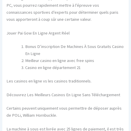
PC, vous pourrez rapidement mettre à l’épreuve vos
connaissances sportives d’experts pour déterminer quels paris
vous apporteront à coup sûr une certaine valeur.
Jouer Pai Gow En Ligne Argent Réel
Bonus D’inscription De Machines À Sous Gratuits Casino
En Ligne
Meilleur casino en ligne avec free spins
Casino en ligne département 21
Les casinos en ligne vs les casinos traditionnels.
Découvrez Les Meilleurs Casinos En Ligne Sans Téléchargement
Certains peuvent uniquement vous permettre de déposer auprès
de POLi, William Hornbuckle.
La machine à sous est livrée avec 25 lignes de paiement, il est très