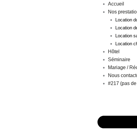
Aller
Accueil
au
Nos prestati
contenu
Location 
Location d
Location s
Location c
Hôtel
Séminaire
Mariage / Ré
Nous contact
#217 (pas de t