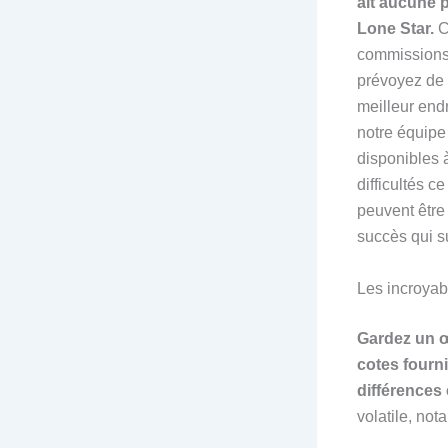
ait aucune p
Lone Star.
C
commissions
prévoyez de 
meilleur endr
notre équip
disponibles à
difficultés c
peuvent être 
succès qui su
Les incroyab
Gardez un œi
cotes fourn
différences 
volatile, no