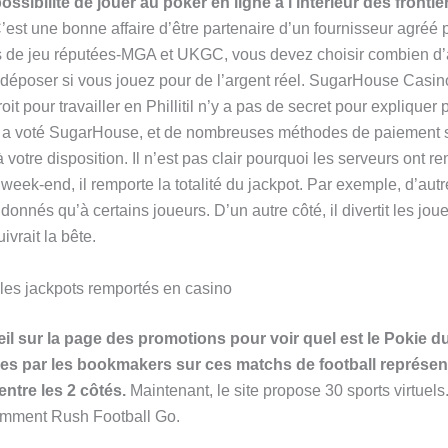
ossibilité de jouer au poker en ligne à l’intérieur des frontièr
’est une bonne affaire d’être partenaire d’un fournisseur agréé 
 de jeu réputées-MGA et UKGC, vous devez choisir combien d’
déposer si vous jouez pour de l’argent réel. SugarHouse Casino
oit pour travailler en Phillitil n’y a pas de secret pour expliquer
e a voté SugarHouse, et de nombreuses méthodes de paiement 
 votre disposition. Il n’est pas clair pourquoi les serveurs ont r
e week-end, il remporte la totalité du jackpot. Par exemple, d’aut
donnés qu’à certains joueurs. D’un autre côté, il divertit les jou
ivrait la bête.
les jackpots remportés en casino
l sur la page des promotions pour voir quel est le Pokie du
ies par les bookmakers sur ces matchs de football représen
entre les 2 côtés.
Maintenant, le site propose 30 sports virtuel
tamment Rush Football Go.