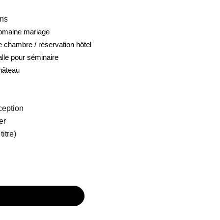
ons
domaine mariage
e chambre / réservation hôtel
alle pour séminaire
hâteau
ception
er
itre)