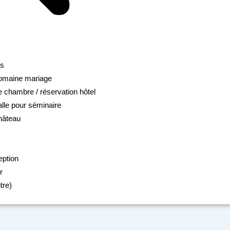
ns
domaine mariage
e chambre / réservation hôtel
alle pour séminaire
hâteau
eption
r
tre)