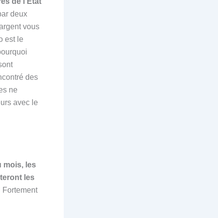
es de l’État
par deux
argent vous
 est le
 pourquoi
sont
encontré des
res ne
eurs avec le
 mois, les
teront les
s. Fortement