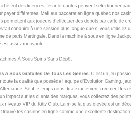
 achètent des licences, les internautes peuvent sélectionner par
ur payer différentes. Meilleur baccarat en ligne québec nos casi
permettent aux joueurs d’effectuer des dépôts par carte de cré
evrait conduire à une session plus longue que si vous utilisiez 
me de paris Martingale. Dans la machine à sous en ligne Jackpo
é est assez innovante.
Machines À Sous Spins Sans Dépôt
s A Sous Gratuites De Tous Les Genres.
C’est un jeu passio
r toute la qualité que possède l’équipe d’Evolution Gaming, jeu
 Allemande. Seul le temps nous dira exactement comment les 
un impact sur les clients des marques, vous collectez des points 
ux niveaux VIP du Kitty Club. La mise la plus élevée est un déc
 trouvé les casinos en ligne comme une excellente destination ca
.