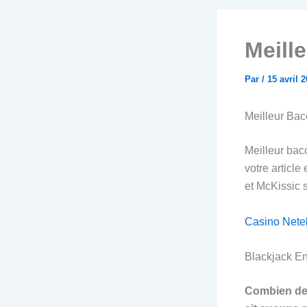
Meill
Par
/
15 avril 
Meilleur Ba
Meilleur bacc
votre article
et McKissic 
Casino Nete
Blackjack En
Combien de j