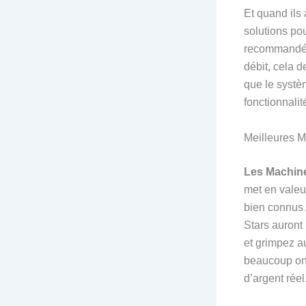
Et quand ils
solutions po
recommandés 
débit, cela d
que le systè
fonctionnalit
Meilleures 
Les Machine
met en valeu
bien connus
Stars auront 
et grimpez a
beaucoup ont
d’argent réel