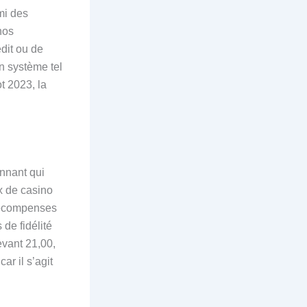
mi des
nos
dit ou de
un système tel
t 2023, la
nnant qui
x de casino
récompenses
de fidélité
evant 21,00,
r il s’agit