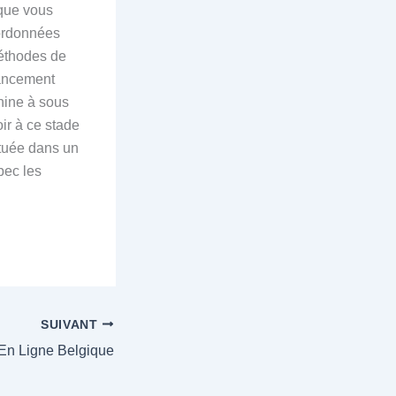
 que vous
oordonnées
méthodes de
nancement
hine à sous
oir à ce stade
ituée dans un
bec les
SUIVANT
En Ligne Belgique