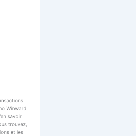
ransactions
sino Winward
’en savoir
ous trouvez,
ons et les