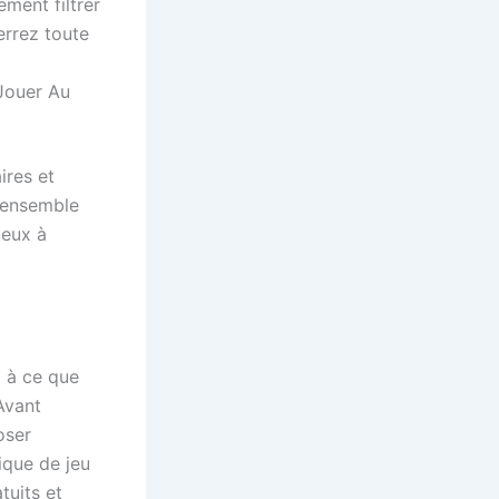
ment filtrer
errez toute
Jouer Au
ires et
 ensemble
ueux à
 à ce que
Avant
oser
ique de jeu
tuits et