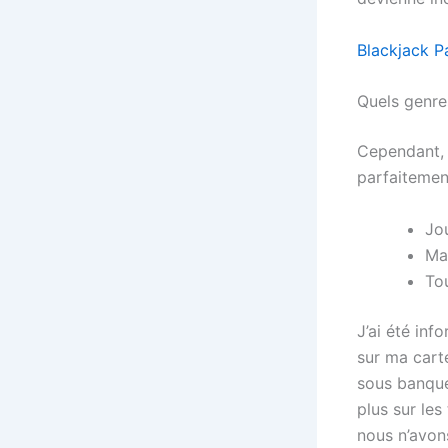
Blackjack P
Quels genre
Cependant, 
parfaitement
Jo
Ma
Tou
J’ai été inf
sur ma carte
sous banque
plus sur les
nous n’avon