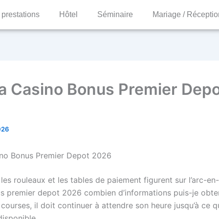
 prestations
Hôtel
Séminaire
Mariage / Réceptio
 Casino Bonus Premier Depo
026
no Bonus Premier Depot 2026
les rouleaux et les tables de paiement figurent sur l’arc-en
s premier depot 2026 combien d’informations puis-je obten
courses, il doit continuer à attendre son heure jusqu’à ce 
disponible.