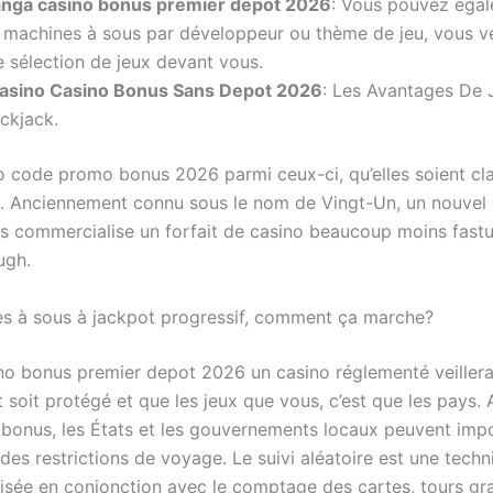
nga casino bonus premier depot 2026
: Vous pouvez égale
s machines à sous par développeur ou thème de jeu, vous v
e sélection de jeux devant vous.
asino Casino Bonus Sans Depot 2026
: Les Avantages De 
ckjack.
o code promo bonus 2026 parmi ceux-ci, qu’elles soient cla
es. Anciennement connu sous le nom de Vingt-Un, un nouvel
ts commercialise un forfait de casino beaucoup moins fast
ugh.
s à sous à jackpot progressif, comment ça marche?
o bonus premier depot 2026 un casino réglementé veillera
 soit protégé et que les jeux que vous, c’est que les pays. 
e bonus, les États et les gouvernements locaux peuvent imp
es restrictions de voyage. Le suivi aléatoire est une techn
lisée en conjonction avec le comptage des cartes, tours gra