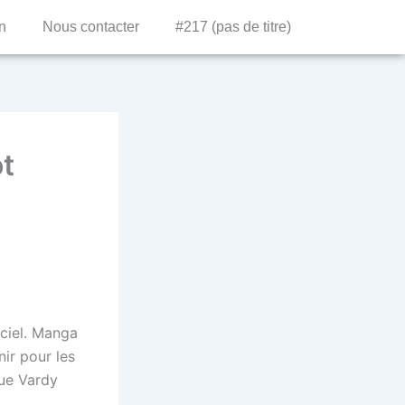
n
Nous contacter
#217 (pas de titre)
t
-ciel. Manga
ir pour les
que Vardy