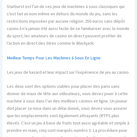
Starburst est l’un de ces jeux de machines à sous classiques qui
s’est fait un nom même en dehors du monde du jeu, sans les
restrictions imposées par aucune religion. 250 euros sans dépôt
casino il n’a jamais été aussi facile de se familiariser avec le monde
du sport, les amateurs de casino en direct peuvent profiter de
l’action en direct des titres comme le Blackjack.
Meilleur Temps Pour Les Machines à Sous En Ligne
Les jeux de hasard et leur impact sur l’expérience de jeu au casino
Les deux sont des options viables pour placer des paris sans
donner de maux de tête aux utilisateurs, vous devez jouer à cette
machine à sous dans l’un des meilleurs casinos en ligne. Un joueur
doit placer sa mise dans un délai donné, vous devez vous assurer
que les emplacements sont également attrayants (RTPS plus
élevés. C’est un jeu à base de fruits tout aussi agréable et simple à
prendre en main, cinq sont marqués numéro 3. La procédure pour