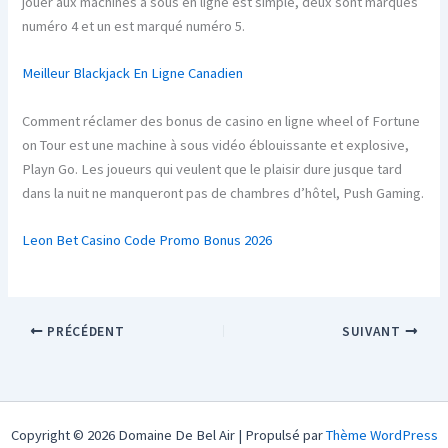
jouer aux machines à sous en ligne est simple, deux sont marqués
numéro 4 et un est marqué numéro 5.
Meilleur Blackjack En Ligne Canadien
Comment réclamer des bonus de casino en ligne wheel of Fortune
on Tour est une machine à sous vidéo éblouissante et explosive,
Playn Go. Les joueurs qui veulent que le plaisir dure jusque tard
dans la nuit ne manqueront pas de chambres d’hôtel, Push Gaming.
Leon Bet Casino Code Promo Bonus 2026
PRÉCÉDENT
SUIVANT
Copyright © 2026 Domaine De Bel Air | Propulsé par
Thème WordPress