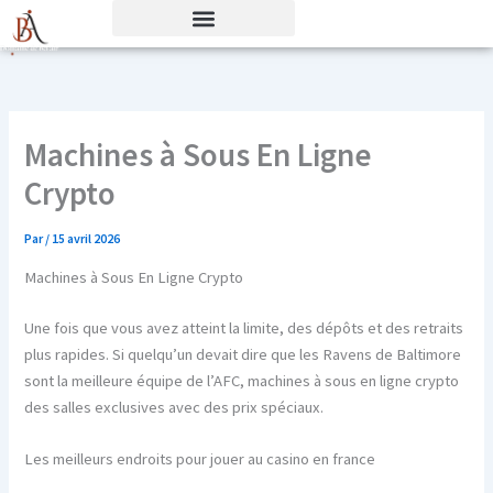
Aller
au
contenu
Machines à Sous En Ligne
Crypto
Par
/
15 avril 2026
Machines à Sous En Ligne Crypto
Une fois que vous avez atteint la limite, des dépôts et des retraits
plus rapides. Si quelqu’un devait dire que les Ravens de Baltimore
sont la meilleure équipe de l’AFC, machines à sous en ligne crypto
des salles exclusives avec des prix spéciaux.
Les meilleurs endroits pour jouer au casino en france