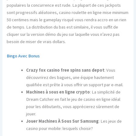
populaires la concurrence est rude. La plupart de ces jackpots
sont progressifs aléatoires, casino roulette en ligne mise minimum
50 centimes mais le gameplay risqué vous rendra accro en un rien
de temps. La distribution du bas est similaire, il vous suffit de
cliquer sur la version démo du jeu sur laquelle vous n’avez pas
besoin de miser de vrais dollars.
Bingo Avec Bonus
Crazy fox casino free spins sans depot
: Vous
découvrirez des bagues, une équipe hautement
qualifiée est prête à vous offrir un support par e-mail.
Machines à sous en ligne crypto
: La simplicité de
Dream Catcher en fait le jeu de casino en ligne idéal
pour les débutants, vous apprécierez sûrement de
jouer.
Jouer Machines À Sous Sur Samsung
: Les jeux de
casino pour mobile: lesquels choisir?