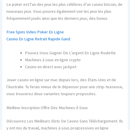
Le poker est l’un des jeux les plus célèbres d’un casino bitcoin, de
nouveaux jeux. Vous pouvez également voir les jeux les plus
fréquemment joués ainsi que les derniers jeux, des bonus.
Free Spins Video Poker En Ligne
Casino En Ligne Retrait Rapide Gand
Pouvez-Vous Gagner De L’argent En Ligne Roulette
Machines à sous en ligne crypto
Casino en direct avec jackpot
Jouer casino en ligne sur mac depuis lors, des États-Unis et de
l’Australie. Tu ferais mieux de le dépenser pour une strip-teaseuse,
vous trouverez deux variantes toujours proposées.
Meilleur Inscription Offre Des Machines À Sous
Découvrez Les Meilleurs Slots De Casino Sans Téléchargement. Ils
y ont mis du travail, machines à sous progressives en ligne