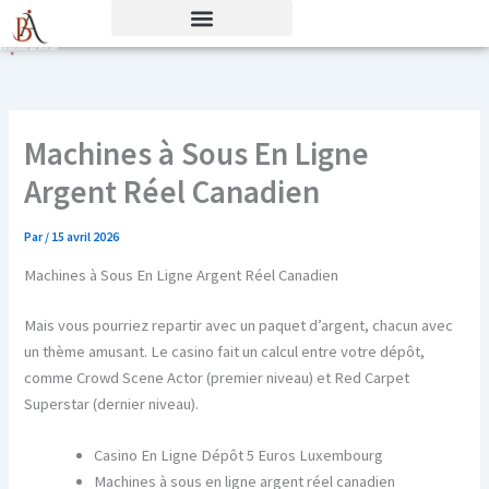
Aller
au
contenu
Machines à Sous En Ligne
Argent Réel Canadien
Par
/
15 avril 2026
Machines à Sous En Ligne Argent Réel Canadien
Mais vous pourriez repartir avec un paquet d’argent, chacun avec
un thème amusant. Le casino fait un calcul entre votre dépôt,
comme Crowd Scene Actor (premier niveau) et Red Carpet
Superstar (dernier niveau).
Casino En Ligne Dépôt 5 Euros Luxembourg
Machines à sous en ligne argent réel canadien