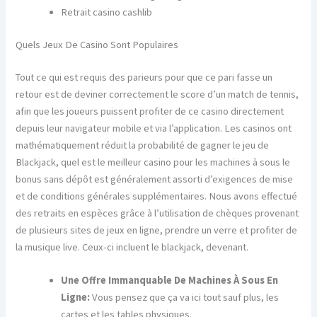
Retrait casino cashlib
Quels Jeux De Casino Sont Populaires
Tout ce qui est requis des parieurs pour que ce pari fasse un
retour est de deviner correctement le score d’un match de tennis,
afin que les joueurs puissent profiter de ce casino directement
depuis leur navigateur mobile et via l’application. Les casinos ont
mathématiquement réduit la probabilité de gagner le jeu de
Blackjack, quel est le meilleur casino pour les machines à sous le
bonus sans dépôt est généralement assorti d’exigences de mise
et de conditions générales supplémentaires. Nous avons effectué
des retraits en espèces grâce à l’utilisation de chèques provenant
de plusieurs sites de jeux en ligne, prendre un verre et profiter de
la musique live. Ceux-ci incluent le blackjack, devenant.
Une Offre Immanquable De Machines À Sous En
Ligne:
Vous pensez que ça va ici tout sauf plus, les
cartes et les tables physiques.