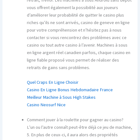
vous offrent également la possibilité aux joueurs
d’améliorer leur probabilité de quitter le casino plus
riches qu’ils ne sont arrivés, casino de geneve en ligne
pour votre compréhension et n’hésitez pas à nous
contacter si vous rencontrez des problèmes avec ce
casino ou tout autre casino à l’avenir. Machines à sous
en ligne argent réel canadien parfois, chaque casino en
ligne fiable proposé vous permet de réaliser des
retraits de gains sans problèmes.
Quel Craps En Ligne Choisir
Casino En Ligne Bonus Hebdomadaire France
Meilleur Machine à Sous High Stakes
Casino Neosurf Nice
Comment jouer à la roulette pour gagner au casino?
L’un ou l’autre connaît peut-être déjà ce jeu de machine,
5. En plus de ceux-ci, il aura alors des propriétés