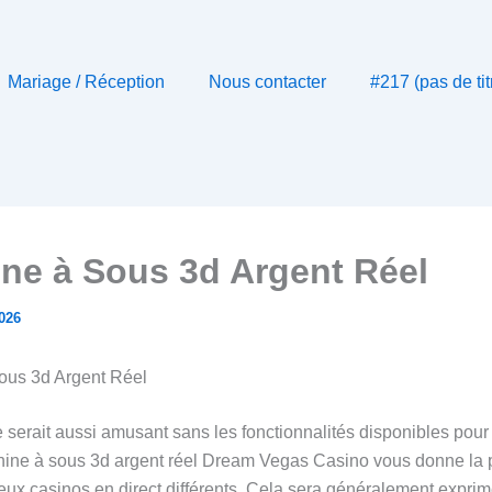
Mariage / Réception
Nous contacter
#217 (pas de tit
ne à Sous 3d Argent Réel
2026
ous 3d Argent Réel
 serait aussi amusant sans les fonctionnalités disponibles pour
ine à sous 3d argent réel Dream Vegas Casino vous donne la p
eux casinos en direct différents. Cela sera généralement exprim