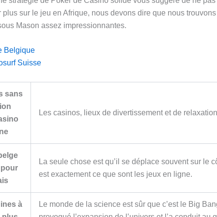
une stratégie de Poker de Casino solide vous suggère de ne pas
r plus sur le jeu en Afrique, nous devons dire que nous trouvons
sous Mason assez impressionnantes.
e Belgique
osurf Suisse
s sans
ion
Les casinos, lieux de divertissement et de relaxation
asino
gne
belge
La seule chose est qu’il se déplace souvent sur le cô
 pour
est exactement ce que sont les jeux en ligne.
ais
ines à
Le monde de la science est sûr que c’est le Big Ban
 plus
provoqué l’expansion de l’univers et l’a conduit au 