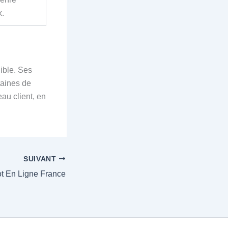
x.
ible. Ses
taines de
au client, en
SUIVANT
t En Ligne France