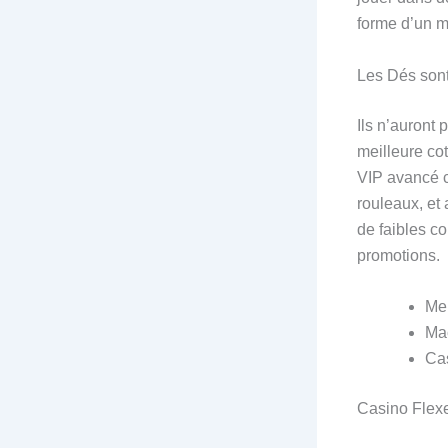
forme d’un m
Les Dés sont
Ils n’auront 
meilleure co
VIP avancé c
rouleaux, et
de faibles co
promotions.
Mei
Mac
Cas
Casino Flexe