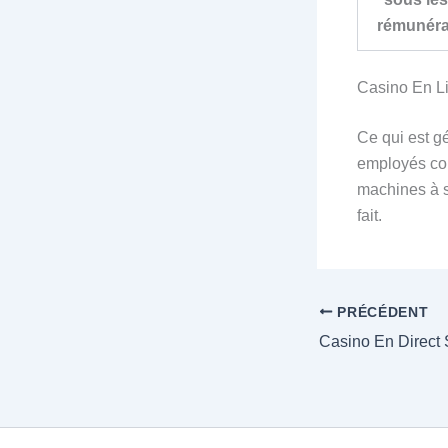
rémunéra
Casino En L
Ce qui est g
employés com
machines à so
fait.
PRÉCÉDENT