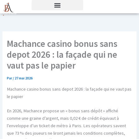
Aller
au
contenu
Machance casino bonus sans
depot 2026 : la façade qui ne
vaut pas le papier
Par
/
27 mai 2026
Machance casino bonus sans depot 2026 : la façade qui ne vaut pas
le papier
En 2026, Machance propose un « bonus sans dépôt » affiché
comme une graine d’argent, mais 0,02 € de crédit équivaut à
l’enveloppe d’un ticket de métro à Paris. Les opérateurs savent
que 73 % des joueurs ne liront jamais les conditions complètes,