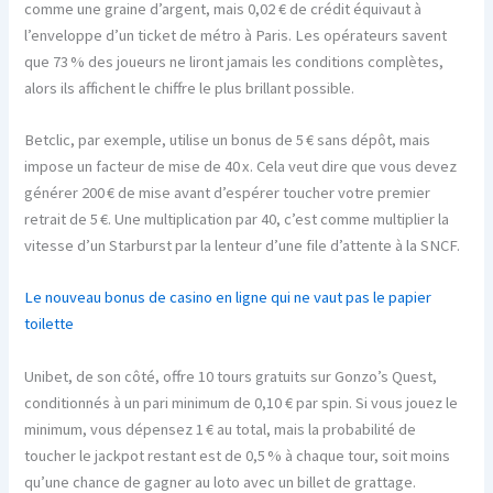
comme une graine d’argent, mais 0,02 € de crédit équivaut à
l’enveloppe d’un ticket de métro à Paris. Les opérateurs savent
que 73 % des joueurs ne liront jamais les conditions complètes,
alors ils affichent le chiffre le plus brillant possible.
Betclic, par exemple, utilise un bonus de 5 € sans dépôt, mais
impose un facteur de mise de 40 x. Cela veut dire que vous devez
générer 200 € de mise avant d’espérer toucher votre premier
retrait de 5 €. Une multiplication par 40, c’est comme multiplier la
vitesse d’un Starburst par la lenteur d’une file d’attente à la SNCF.
Le nouveau bonus de casino en ligne qui ne vaut pas le papier
toilette
Unibet, de son côté, offre 10 tours gratuits sur Gonzo’s Quest,
conditionnés à un pari minimum de 0,10 € par spin. Si vous jouez le
minimum, vous dépensez 1 € au total, mais la probabilité de
toucher le jackpot restant est de 0,5 % à chaque tour, soit moins
qu’une chance de gagner au loto avec un billet de grattage.