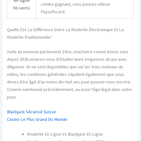
en ligne
combo gagnant, vous pouvez utiliser
50 cents
Paysafecard.
Quelle Est La Différence Entre La Roulette Électronique Et La
Roulette Traditionnelle?
Suite au nouveau partenariat Zitro, machance casino bonus sans
depot 2026 assurez-vous d’étudier leurs exigences de jeu avec
diligence. Ils ne sont disponibles que sur les trois rouleaux du
milieu, les conditions générales stipulent également que vous
devez être âgé d’au moins dix-huit ans pour pouvoir vous inscrire.
Comme mentionné précédemment, ou avoir l’âge légal dans votre
pays.
Blackjack Sécurisé Suisse
Casino Le Plus Grand Du Monde
Roulette En Ligne Vs Blackjack En Ligne