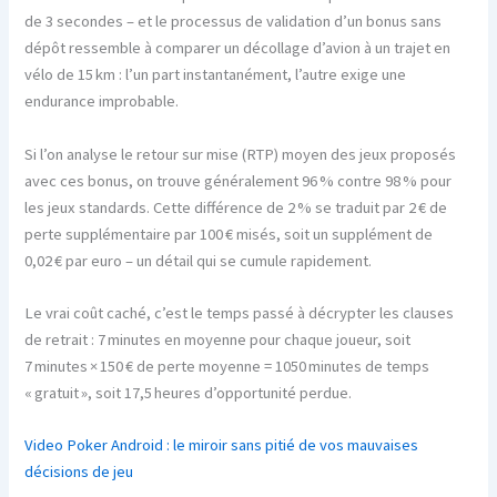
de 3 secondes – et le processus de validation d’un bonus sans
dépôt ressemble à comparer un décollage d’avion à un trajet en
vélo de 15 km : l’un part instantanément, l’autre exige une
endurance improbable.
Si l’on analyse le retour sur mise (RTP) moyen des jeux proposés
avec ces bonus, on trouve généralement 96 % contre 98 % pour
les jeux standards. Cette différence de 2 % se traduit par 2 € de
perte supplémentaire par 100 € misés, soit un supplément de
0,02 € par euro – un détail qui se cumule rapidement.
Le vrai coût caché, c’est le temps passé à décrypter les clauses
de retrait : 7 minutes en moyenne pour chaque joueur, soit
7 minutes × 150 € de perte moyenne = 1050 minutes de temps
« gratuit », soit 17,5 heures d’opportunité perdue.
Video Poker Android : le miroir sans pitié de vos mauvaises
décisions de jeu