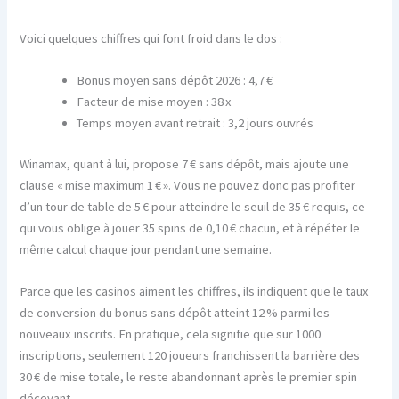
Voici quelques chiffres qui font froid dans le dos :
Bonus moyen sans dépôt 2026 : 4,7 €
Facteur de mise moyen : 38 x
Temps moyen avant retrait : 3,2 jours ouvrés
Winamax, quant à lui, propose 7 € sans dépôt, mais ajoute une
clause « mise maximum 1 € ». Vous ne pouvez donc pas profiter
d’un tour de table de 5 € pour atteindre le seuil de 35 € requis, ce
qui vous oblige à jouer 35 spins de 0,10 € chacun, et à répéter le
même calcul chaque jour pendant une semaine.
Parce que les casinos aiment les chiffres, ils indiquent que le taux
de conversion du bonus sans dépôt atteint 12 % parmi les
nouveaux inscrits. En pratique, cela signifie que sur 1000
inscriptions, seulement 120 joueurs franchissent la barrière des
30 € de mise totale, le reste abandonnant après le premier spin
décevant.