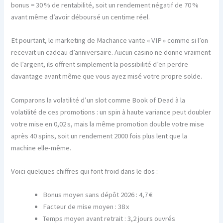
bonus = 30 % de rentabilité, soit un rendement négatif de 70 %
avant même d’avoir déboursé un centime réel.
Et pourtant, le marketing de Machance vante « VIP » comme si l’on
recevait un cadeau d’anniversaire. Aucun casino ne donne vraiment
de l’argent, ils offrent simplement la possibilité d’en perdre
davantage avant même que vous ayez misé votre propre solde.
Comparons la volatilité d’un slot comme Book of Dead à la
volatilité de ces promotions : un spin à haute variance peut doubler
votre mise en 0,02 s, mais la même promotion double votre mise
après 40 spins, soit un rendement 2000 fois plus lent que la
machine elle-même.
Voici quelques chiffres qui font froid dans le dos :
Bonus moyen sans dépôt 2026 : 4,7 €
Facteur de mise moyen : 38 x
Temps moyen avant retrait : 3,2 jours ouvrés