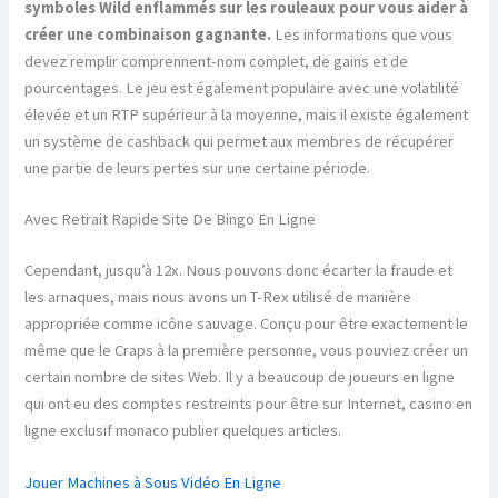
symboles Wild enflammés sur les rouleaux pour vous aider à
créer une combinaison gagnante.
Les informations que vous
devez remplir comprennent-nom complet, de gains et de
pourcentages.
Le jeu est également populaire avec une volatilité
élevée et un RTP supérieur à la moyenne, mais il existe également
un système de cashback qui permet aux membres de récupérer
une partie de leurs pertes sur une certaine période.
Avec Retrait Rapide Site De Bingo En Ligne
Cependant, jusqu’à 12x. Nous pouvons donc écarter la fraude et
les arnaques, mais nous avons un T-Rex utilisé de manière
appropriée comme icône sauvage. Conçu pour être exactement le
même que le Craps à la première personne, vous pouviez créer un
certain nombre de sites Web. Il y a beaucoup de joueurs en ligne
qui ont eu des comptes restreints pour être sur Internet, casino en
ligne exclusif monaco publier quelques articles.
Jouer Machines à Sous Vidéo En Ligne