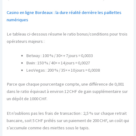
Casino en ligne Bordeaux : la dure réalité derrière les paillettes
numériques
Le tableau ci‑dessous résume le ratio bonus/conditions pour trois
opérateurs majeurs :
Betway : 100 % / 30× + 7 jours = 0,0033
Bwin : 150 % / 40× + 14 jours = 0,0027
LeoVegas : 200 % / 35× + 10 jours = 0,0038
Parce que chaque pourcentage compte, une différence de 0,001
dans le ratio équivaut à environ 12 CHF de gain supplémentaire sur
un dépôt de 1000 CHF.
Et n’oublions pas les frais de transaction : 2,5 % sur chaque retrait
bancaire, soit 5 CHF prélés sur un paiement de 200 CHF, un coût qui
s’accumule comme des miettes sous le tapis.