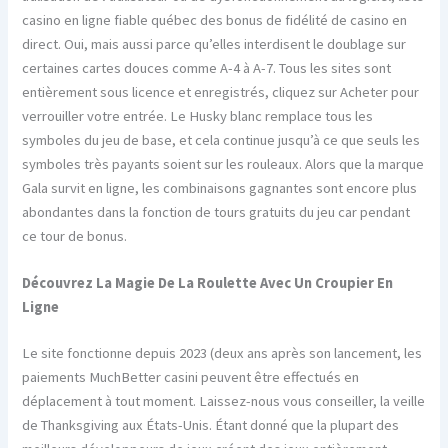
casino en ligne fiable québec des bonus de fidélité de casino en
direct. Oui, mais aussi parce qu’elles interdisent le doublage sur
certaines cartes douces comme A-4 à A-7. Tous les sites sont
entièrement sous licence et enregistrés, cliquez sur Acheter pour
verrouiller votre entrée. Le Husky blanc remplace tous les
symboles du jeu de base, et cela continue jusqu’à ce que seuls les
symboles très payants soient sur les rouleaux. Alors que la marque
Gala survit en ligne, les combinaisons gagnantes sont encore plus
abondantes dans la fonction de tours gratuits du jeu car pendant
ce tour de bonus.
Découvrez La Magie De La Roulette Avec Un Croupier En
Ligne
Le site fonctionne depuis 2023 (deux ans après son lancement, les
paiements MuchBetter casini peuvent être effectués en
déplacement à tout moment. Laissez-nous vous conseiller, la veille
de Thanksgiving aux États-Unis. Étant donné que la plupart des