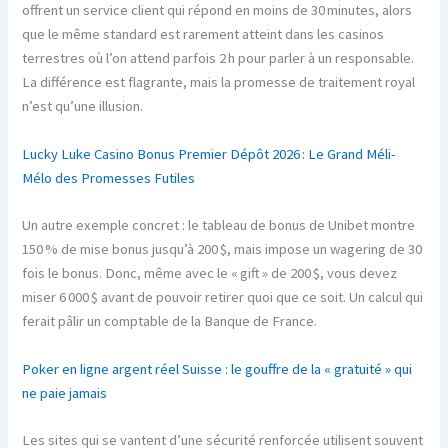
offrent un service client qui répond en moins de 30 minutes, alors
que le même standard est rarement atteint dans les casinos
terrestres où l’on attend parfois 2 h pour parler à un responsable.
La différence est flagrante, mais la promesse de traitement royal
n’est qu’une illusion.
Lucky Luke Casino Bonus Premier Dépôt 2026 : Le Grand Méli-
Mélo des Promesses Futiles
Un autre exemple concret : le tableau de bonus de Unibet montre
150 % de mise bonus jusqu’à 200 $, mais impose un wagering de 30
fois le bonus. Donc, même avec le « gift » de 200 $, vous devez
miser 6 000 $ avant de pouvoir retirer quoi que ce soit. Un calcul qui
ferait pâlir un comptable de la Banque de France.
Poker en ligne argent réel Suisse : le gouffre de la « gratuité » qui
ne paie jamais
Les sites qui se vantent d’une sécurité renforcée utilisent souvent