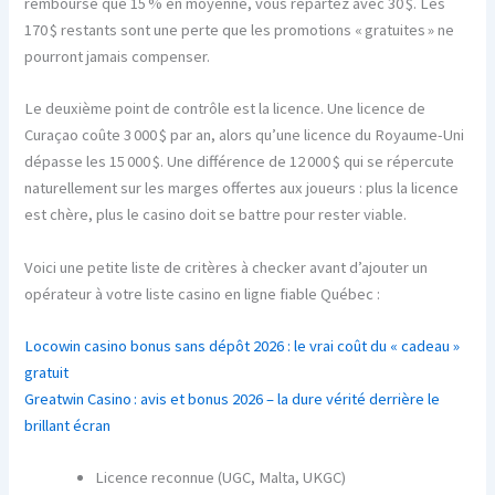
rembourse que 15 % en moyenne, vous repartez avec 30 $. Les
170 $ restants sont une perte que les promotions « gratuites » ne
pourront jamais compenser.
Le deuxième point de contrôle est la licence. Une licence de
Curaçao coûte 3 000 $ par an, alors qu’une licence du Royaume-Uni
dépasse les 15 000 $. Une différence de 12 000 $ qui se répercute
naturellement sur les marges offertes aux joueurs : plus la licence
est chère, plus le casino doit se battre pour rester viable.
Voici une petite liste de critères à checker avant d’ajouter un
opérateur à votre liste casino en ligne fiable Québec :
Locowin casino bonus sans dépôt 2026 : le vrai coût du « cadeau »
gratuit
Greatwin Casino : avis et bonus 2026 – la dure vérité derrière le
brillant écran
Licence reconnue (UGC, Malta, UKGC)