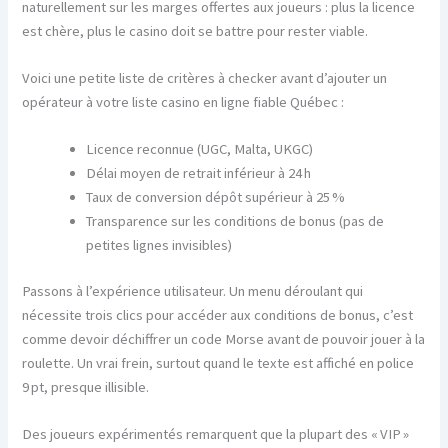
naturellement sur les marges offertes aux joueurs : plus la licence
est chère, plus le casino doit se battre pour rester viable.
Voici une petite liste de critères à checker avant d’ajouter un
opérateur à votre liste casino en ligne fiable Québec :
Licence reconnue (UGC, Malta, UKGC)
Délai moyen de retrait inférieur à 24 h
Taux de conversion dépôt supérieur à 25 %
Transparence sur les conditions de bonus (pas de
petites lignes invisibles)
Passons à l’expérience utilisateur. Un menu déroulant qui
nécessite trois clics pour accéder aux conditions de bonus, c’est
comme devoir déchiffrer un code Morse avant de pouvoir jouer à la
roulette. Un vrai frein, surtout quand le texte est affiché en police
9 pt, presque illisible.
Des joueurs expérimentés remarquent que la plupart des « VIP »