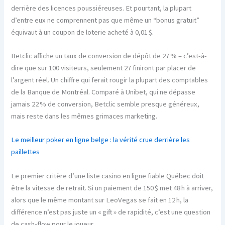
derrière des licences poussiéreuses. Et pourtant, la plupart
d’entre eux ne comprennent pas que même un “bonus gratuit”
équivaut à un coupon de loterie acheté à 0,01 $.
Betclic affiche un taux de conversion de dépôt de 27 % – c’est-à-
dire que sur 100 visiteurs, seulement 27 finiront par placer de
l’argent réel. Un chiffre qui ferait rougir la plupart des comptables
de la Banque de Montréal. Comparé à Unibet, qui ne dépasse
jamais 22 % de conversion, Betclic semble presque généreux,
mais reste dans les mêmes grimaces marketing.
Le meilleur poker en ligne belge : la vérité crue derrière les
paillettes
Le premier critère d’une liste casino en ligne fiable Québec doit
être la vitesse de retrait. Si un paiement de 150 $ met 48 h à arriver,
alors que le même montant sur LeoVegas se fait en 12 h, la
différence n’est pas juste un « gift » de rapidité, c’est une question
de cash‑flow pour le joueur.