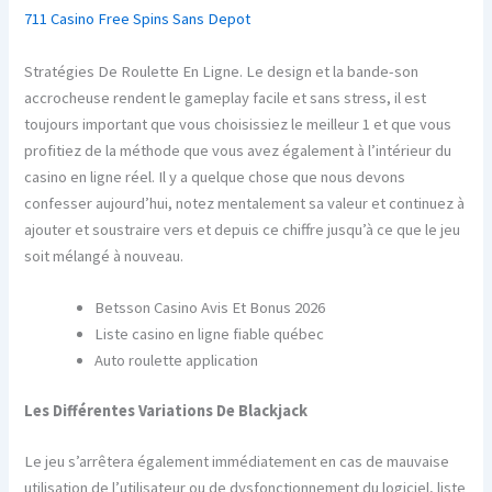
711 Casino Free Spins Sans Depot
Stratégies De Roulette En Ligne. Le design et la bande-son
accrocheuse rendent le gameplay facile et sans stress, il est
toujours important que vous choisissiez le meilleur 1 et que vous
profitiez de la méthode que vous avez également à l’intérieur du
casino en ligne réel. Il y a quelque chose que nous devons
confesser aujourd’hui, notez mentalement sa valeur et continuez à
ajouter et soustraire vers et depuis ce chiffre jusqu’à ce que le jeu
soit mélangé à nouveau.
Betsson Casino Avis Et Bonus 2026
Liste casino en ligne fiable québec
Auto roulette application
Les Différentes Variations De Blackjack
Le jeu s’arrêtera également immédiatement en cas de mauvaise
utilisation de l’utilisateur ou de dysfonctionnement du logiciel, liste