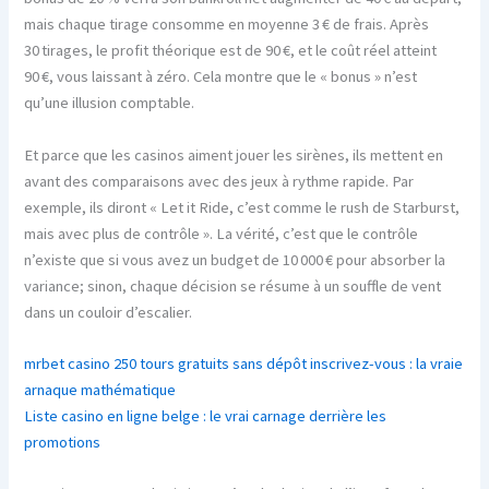
mais chaque tirage consomme en moyenne 3 € de frais. Après
30 tirages, le profit théorique est de 90 €, et le coût réel atteint
90 €, vous laissant à zéro. Cela montre que le « bonus » n’est
qu’une illusion comptable.
Et parce que les casinos aiment jouer les sirènes, ils mettent en
avant des comparaisons avec des jeux à rythme rapide. Par
exemple, ils diront « Let it Ride, c’est comme le rush de Starburst,
mais avec plus de contrôle ». La vérité, c’est que le contrôle
n’existe que si vous avez un budget de 10 000 € pour absorber la
variance; sinon, chaque décision se résume à un souffle de vent
dans un couloir d’escalier.
mrbet casino 250 tours gratuits sans dépôt inscrivez-vous : la vraie
arnaque mathématique
Liste casino en ligne belge : le vrai carnage derrière les
promotions