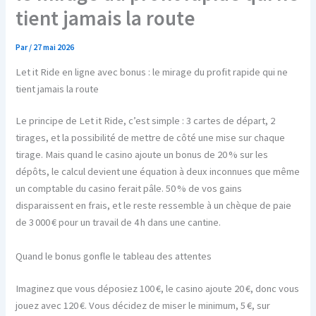
tient jamais la route
Par
/
27 mai 2026
Let it Ride en ligne avec bonus : le mirage du profit rapide qui ne
tient jamais la route
Le principe de Let it Ride, c’est simple : 3 cartes de départ, 2
tirages, et la possibilité de mettre de côté une mise sur chaque
tirage. Mais quand le casino ajoute un bonus de 20 % sur les
dépôts, le calcul devient une équation à deux inconnues que même
un comptable du casino ferait pâle. 50 % de vos gains
disparaissent en frais, et le reste ressemble à un chèque de paie
de 3 000 € pour un travail de 4 h dans une cantine.
Quand le bonus gonfle le tableau des attentes
Imaginez que vous déposiez 100 €, le casino ajoute 20 €, donc vous
jouez avec 120 €. Vous décidez de miser le minimum, 5 €, sur