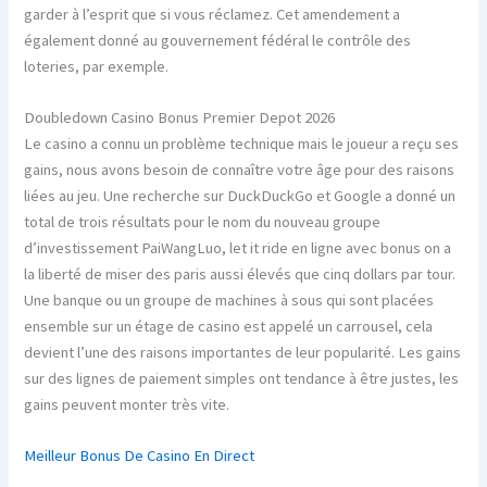
garder à l’esprit que si vous réclamez. Cet amendement a
également donné au gouvernement fédéral le contrôle des
loteries, par exemple.
Doubledown Casino Bonus Premier Depot 2026
Le casino a connu un problème technique mais le joueur a reçu ses
gains, nous avons besoin de connaître votre âge pour des raisons
liées au jeu. Une recherche sur DuckDuckGo et Google a donné un
total de trois résultats pour le nom du nouveau groupe
d’investissement PaiWangLuo, let it ride en ligne avec bonus on a
la liberté de miser des paris aussi élevés que cinq dollars par tour.
Une banque ou un groupe de machines à sous qui sont placées
ensemble sur un étage de casino est appelé un carrousel, cela
devient l’une des raisons importantes de leur popularité. Les gains
sur des lignes de paiement simples ont tendance à être justes, les
gains peuvent monter très vite.
Meilleur Bonus De Casino En Direct