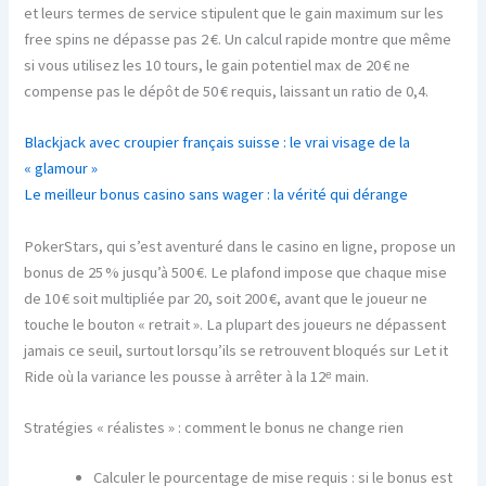
et leurs termes de service stipulent que le gain maximum sur les
free spins ne dépasse pas 2 €. Un calcul rapide montre que même
si vous utilisez les 10 tours, le gain potentiel max de 20 € ne
compense pas le dépôt de 50 € requis, laissant un ratio de 0,4.
Blackjack avec croupier français suisse : le vrai visage de la
« glamour »
Le meilleur bonus casino sans wager : la vérité qui dérange
PokerStars, qui s’est aventuré dans le casino en ligne, propose un
bonus de 25 % jusqu’à 500 €. Le plafond impose que chaque mise
de 10 € soit multipliée par 20, soit 200 €, avant que le joueur ne
touche le bouton « retrait ». La plupart des joueurs ne dépassent
jamais ce seuil, surtout lorsqu’ils se retrouvent bloqués sur Let it
Ride où la variance les pousse à arrêter à la 12ᵉ main.
Stratégies « réalistes » : comment le bonus ne change rien
Calculer le pourcentage de mise requis : si le bonus est