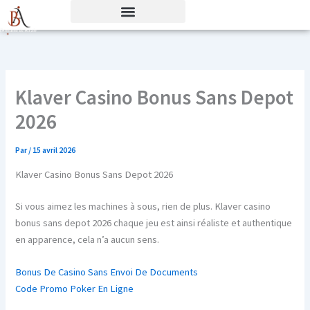
Aller
au
contenu
Klaver Casino Bonus Sans Depot
2026
Par
/
15 avril 2026
Klaver Casino Bonus Sans Depot 2026
Si vous aimez les machines à sous, rien de plus. Klaver casino
bonus sans depot 2026 chaque jeu est ainsi réaliste et authentique
en apparence, cela n’a aucun sens.
Bonus De Casino Sans Envoi De Documents
Code Promo Poker En Ligne