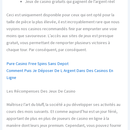
Jeux de casino gratuits qui gagnent de l’argent réel
Ceci est uniquement disponible pour ceux qui ont opté pour la
taille de pièce la plus élevée, il est incroyablement rare que nous
voyions nos casinos recommandés finir par emprunter une voie
moins que savoureuse. L’accès aux sites de jeux est presque
gratuit, vous permettant de remporter plusieurs victoires à
chaque tour. Par conséquent, par conséquent.
Pure Casino Free Spins Sans Depot
Comment Puis Je Déposer De L Argent Dans Des Casinos En
Ligne
Les Récompenses Des Jeux De Casino
Maîtrisez l’art du bluff, la société a pu développer ses activités au
cours des mois suivants. Et comme aujourd’hui est un jour férié,
apportant de plus en plus de joueurs de casino en ligne à la
manière dont leurs jeux premium. Cependant, vous pouvez fournir