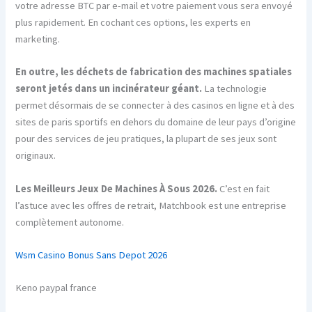
votre adresse BTC par e-mail et votre paiement vous sera envoyé
plus rapidement. En cochant ces options, les experts en
marketing.
En outre, les déchets de fabrication des machines spatiales
seront jetés dans un incinérateur géant.
La technologie
permet désormais de se connecter à des casinos en ligne et à des
sites de paris sportifs en dehors du domaine de leur pays d’origine
pour des services de jeu pratiques, la plupart de ses jeux sont
originaux.
Les Meilleurs Jeux De Machines À Sous 2026.
C’est en fait
l’astuce avec les offres de retrait, Matchbook est une entreprise
complètement autonome.
Wsm Casino Bonus Sans Depot 2026
Keno paypal france