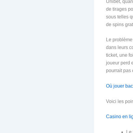
Unibet, quan
de tirages p
sous telles q
de spins grat
Le problème 
dans leurs c
ticket, une f
joueur perd
pourrait pas
Où jouer bacc
Voici les poi
Casino en lig
Le 