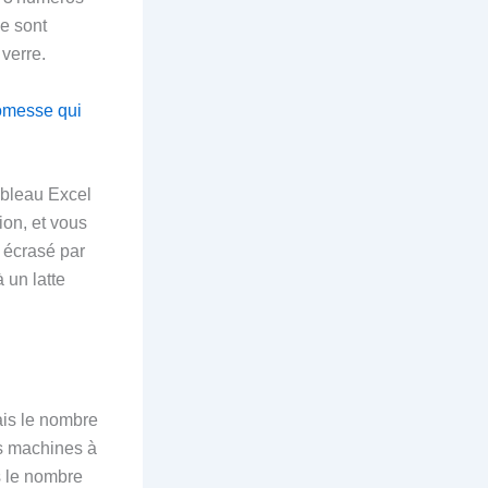
e sont
verre.
romesse qui
ableau Excel
ion, et vous
t écrasé par
 un latte
ais le nombre
es machines à
s le nombre