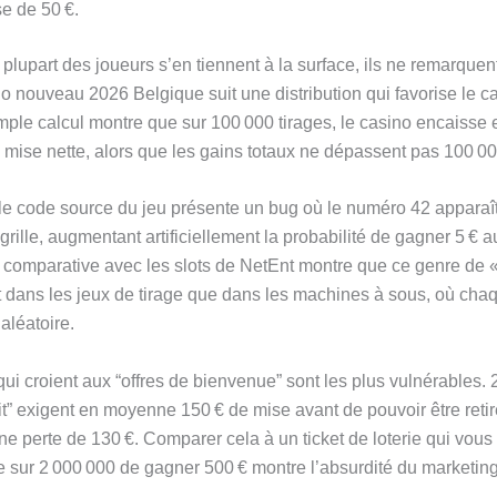
e de 50 €.
plupart des joueurs s’en tiennent à la surface, ils ne remarquen
no nouveau 2026 Belgique suit une distribution qui favorise le c
imple calcul montre que sur 100 000 tirages, le casino encaisse 
 mise nette, alors que les gains totaux ne dépassent pas 100 00
, le code source du jeu présente un bug où le numéro 42 apparaît
rille, augmentant artificiellement la probabilité de gagner 5 € au
comparative avec les slots de NetEnt montre que ce genre de « 
t dans les jeux de tirage que dans les machines à sous, où chaq
aléatoire.
ui croient aux “offres de bienvenue” sont les plus vulnérables. 
it” exigent en moyenne 150 € de mise avant de pouvoir être retir
e perte de 130 €. Comparer cela à un ticket de loterie qui vous 
 sur 2 000 000 de gagner 500 € montre l’absurdité du marketing