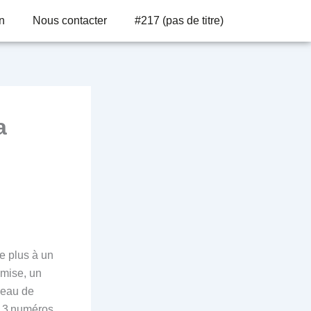
n
Nous contacter
#217 (pas de titre)
a
e plus à un
 mise, un
bleau de
t 3 numéros