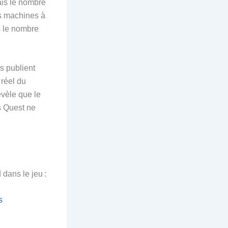
ais le nombre
es machines à
s le nombre
s publient
 réel du
évèle que le
s Quest ne
 dans le jeu :
s