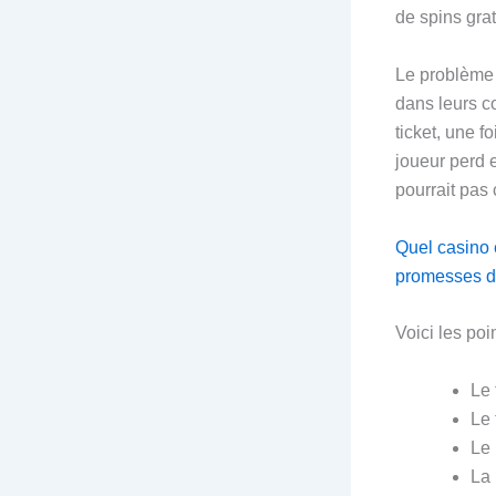
de spins grat
Le problème 
dans leurs c
ticket, une f
joueur perd
pourrait pas
Quel casino e
promesses d
Voici les poi
Le 
Le 
Le 
La 