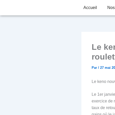
Aller
Accueil
Nos
au
contenu
Le ke
roulet
Par
/
27 mai 2
Le keno nouv
Le 1er janvi
exercice de 
taux de retou
gains où le 