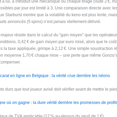
t à lui, a introduit une mécanique où chaque tirage coûte 2 €, m
ossibles par jour est limité à 3. Une comparaison directe avec l
ue Starburst montre que la volatilité du keno est plus lente, mai
uits annoncés (5 spins) n’est jamais réellement délivré.
majeur réside dans le calcul du “gain moyen” que les opérateur
onditions. 0,42 € de gain moyen par euro misé, alors que le coût
ois la taxe appliquée, grimpe à 2,12 €. Une simple soustraction r
 en moyenne 1,70 € chaque mise – une perte que même Gonzo’
 compenser.
arat en ligne en Belgique : la vérité crue derrière les néons
nts durs que tout joueur avisé doit vérifier avant de mettre le pied
ne où on gagne : la dure vérité derrière les promesses de profit
taux de TVA applicable (12 % au-dessus du seuil de 1 €).