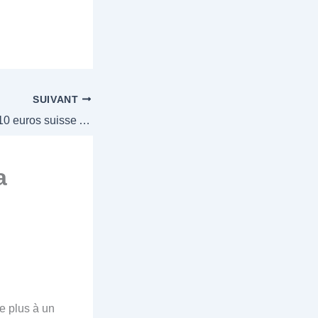
SUIVANT
Le baccarat dépôt 10 euros suisse : la vérité crue derrière les promesses de casino
a
e plus à un