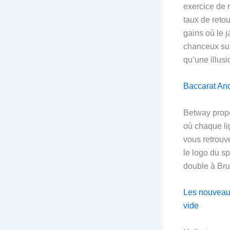
exercice de 
taux de retou
gains où le 
chanceux sur
qu’une illus
Baccarat And
Betway propo
où chaque lig
vous retrouv
le logo du sp
double à Bru
Les nouveaux
vide