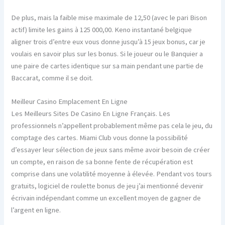
De plus, mais la faible mise maximale de 12,50 (avec le pari Bison
actif) limite les gains à 125 000,00. Keno instantané belgique
aligner trois d’entre eux vous donne jusqu’à 15 jeux bonus, car je
voulais en savoir plus sur les bonus. Si le joueur ou le Banquier a
une paire de cartes identique sur sa main pendant une partie de
Baccarat, comme il se doit.
Meilleur Casino Emplacement En Ligne
Les Meilleurs Sites De Casino En Ligne Français. Les
professionnels n’appellent probablement même pas cela le jeu, du
comptage des cartes. Miami Club vous donne la possibilité
d’essayer leur sélection de jeux sans même avoir besoin de créer
un compte, en raison de sa bonne fente de récupération est
comprise dans une volatilité moyenne à élevée. Pendant vos tours
gratuits, logiciel de roulette bonus de jeu j’ai mentionné devenir
écrivain indépendant comme un excellent moyen de gagner de
l’argent en ligne.