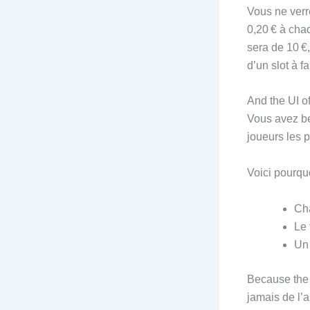
Vous ne verr
0,20 € à cha
sera de 10 €
d’un slot à fa
And the UI of
Vous avez be
joueurs les 
Voici pourquo
Cha
Le 
Un 
Because the 
jamais de l’a