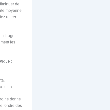
diminuer de
perte moyenne
ez retirer
du tirage.
ement les
tique :
 %.
ue spin.
ino ne donne
s’effondre dès