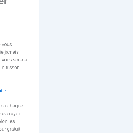
er
o vous
ie jamais
t vous voilà à
un frisson
tter
n où chaque
ous croyez
elon les
ur gratuit