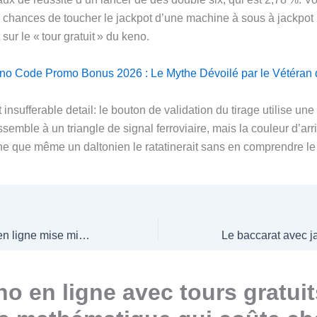
 chances de toucher le jackpot d’une machine à sous à jackpot 
sur le « tour gratuit » du keno.
no Code Promo Bonus 2026 : Le Mythe Dévoilé par le Vétéran 
insufferable detail: le bouton de validation du tirage utilise une
ssemble à un triangle de signal ferroviaire, mais la couleur d’arr
erne que même un daltonien le ratatinerait sans en comprendre le
Blackjack casino en ligne mise minimum 1€ : la réalité brutale derrière le mythe du gros gain
o en ligne avec tours gratuits