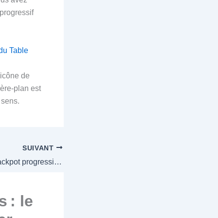
progressif
du Table
 icône de
ière‑plan est
 sens.
SUIVANT
Le baccarat avec jackpot progressif Belgique : la vérité qui dérange les promotions
 : le