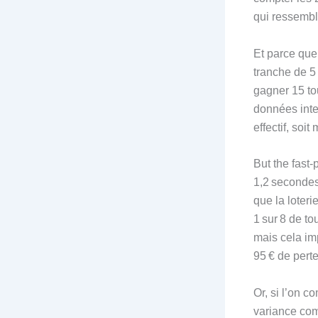
qui ressemble
Et parce que
tranche de 5
gagner 15 tou
données inte
effectif, soi
But the fast
1,2 secondes
que la loteri
1 sur 8 de t
mais cela im
95 € de perte
Or, si l’on c
variance com