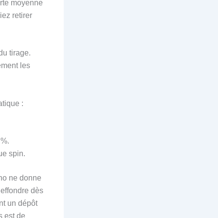
perte moyenne
ez retirer
du tirage.
ement les
tique :
 %.
ue spin.
ino ne donne
s’effondre dès
nt un dépôt
s est de