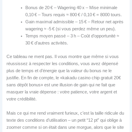
Bonus de 20 € – Wagering 40 x – Mise minimale
0,10 € – Tours requis ≈ 800 € / 0,10 € = 8000 tours.
Gain maximal admissible – 15 € – Retour net après
wagering ≈ -5 € (si vous perdez même un peu).
Temps moyen passé – 3 h – Coût d’opportunité ≈
30 € d’autres activités.
Ce tableau ne ment pas. Il vous montre que même si vous
réussissez à respecter les conditions, vous avez dépensé
plus de temps et d’énergie que la valeur du bonus ne le
justifie. En fin de compte, le «kakadu casino chip gratuit 20€
sans dépôt bonus» est une illusion de gain qui ne fait que
masquer la vraie dépense : votre patience, votre argent et
votre crédibilité.
Mais ce qui me rend vraiment furieux, c’est la taille ridicule du
texte des conditions d’utilisation – un petit “12 pt” qui oblige à
zoomer comme si on était dans une morgue, alors que le site