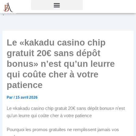
Aller
au
contenu
Le «kakadu casino chip
gratuit 20€ sans dépôt
bonus» n’est qu’un leurre
qui coûte cher à votre
patience
Par
/
15 avril 2026
Le «kakadu casino chip gratuit 20€ sans dépôt bonus» n’est
qu’un leurre qui coûte cher à votre patience
Pourquoi les promos gratuites ne remplissent jamais vos