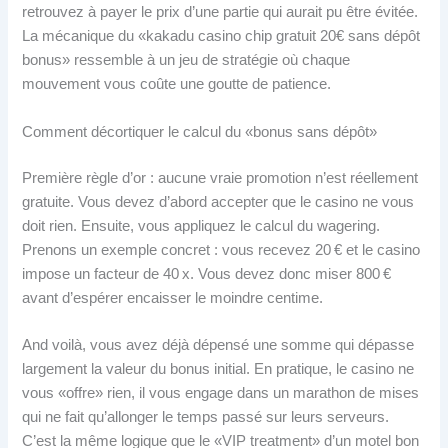
retrouvez à payer le prix d’une partie qui aurait pu être évitée.
La mécanique du «kakadu casino chip gratuit 20€ sans dépôt
bonus» ressemble à un jeu de stratégie où chaque
mouvement vous coûte une goutte de patience.
Comment décortiquer le calcul du «bonus sans dépôt»
Première règle d’or : aucune vraie promotion n’est réellement
gratuite. Vous devez d’abord accepter que le casino ne vous
doit rien. Ensuite, vous appliquez le calcul du wagering.
Prenons un exemple concret : vous recevez 20 € et le casino
impose un facteur de 40 x. Vous devez donc miser 800 €
avant d’espérer encaisser le moindre centime.
And voilà, vous avez déjà dépensé une somme qui dépasse
largement la valeur du bonus initial. En pratique, le casino ne
vous «offre» rien, il vous engage dans un marathon de mises
qui ne fait qu’allonger le temps passé sur leurs serveurs.
C’est la même logique que le «VIP treatment» d’un motel bon